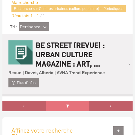
Ma recherche :
Recherche sur Cultures urbaines (culture populaire) -- Périodiques
Résultats
1
-
1
/ 1
(Effet
Pertinence
Tri :
imédiat)
BE STREET (REVUE) :
URBAN CULTURE
MAGAZINE : ART, ...
Revue | Davet, Albéric | AVNA Trend Experience
Plus d'infos
Affinez votre recherche