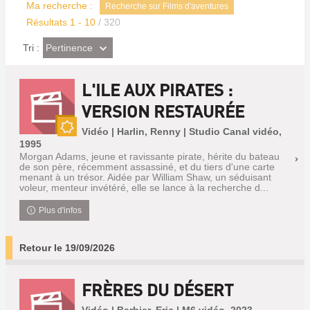
Ma recherche :
Recherche sur Films d'aventures
Résultats
1
-
10
/ 320
(Effet
Pertinence
Tri :
imédiat)
L'ILE AUX PIRATES :
VERSION RESTAURÉE
Vidéo | Harlin, Renny | Studio Canal vidéo,
Nouveauté
1995
Morgan Adams, jeune et ravissante pirate, hérite du bateau
de son père, récemment assassiné, et du tiers d'une carte
menant à un trésor. Aidée par William Shaw, un séduisant
voleur, menteur invétéré, elle se lance à la recherche d...
Plus d'infos
Retour le 19/09/2026
FRÈRES DU DÉSERT