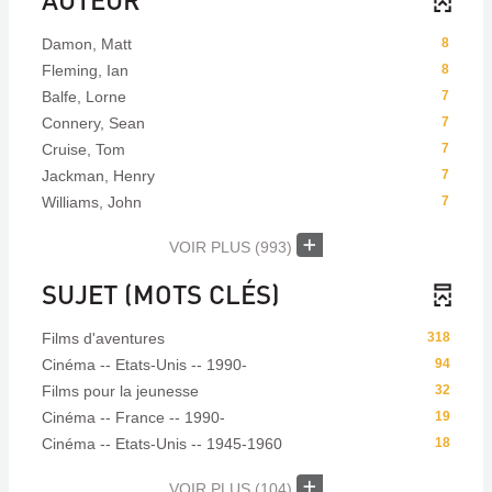
Damon, Matt
8
Fleming, Ian
8
Balfe, Lorne
7
Connery, Sean
7
Cruise, Tom
7
Jackman, Henry
7
Williams, John
7
VOIR PLUS
(993)
SUJET (MOTS CLÉS)
Films d'aventures
318
Cinéma -- Etats-Unis -- 1990-
94
Films pour la jeunesse
32
Cinéma -- France -- 1990-
19
Cinéma -- Etats-Unis -- 1945-1960
18
VOIR PLUS
(104)