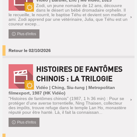
Vidéo | Barbier, Eric | M6 vidéo, 2023
Zodi, un jeune nomade de 12 ans, découvre
dans le désert un bébé dromadaire orphelin. Il
Nouveauté
le recueille, le nourrit, le baptise Téhu et devient son meilleur
ami. Zodi apprend par une vétérinaire, Julia, que Téhu est un
coureur excep...
Plus d'infos
Retour le 02/10/2026
HISTOIRES DE FANTÔMES
CHINOIS : LA TRILOGIE
Vidéo | Ching, Siu-tung | Metropolitan
Nouveauté
filmexport, 1987 (HK Vidéo)
"Histoires de fantômes chinois" (1987, 1 h 36 min) : Pour se
protéger d'une averse torrentielle, Ning Thaisen, collecteur
des impôts, trouve refuge dans le temple Lan Ho, monastère
réputé pour être hanté. Là, il fait la connaissan...
Plus d'infos