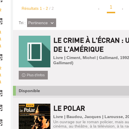
1
Résultats
1
-
2
/ 2
2
(Effet
Pertinence
Tri :
imédiat)
1
LE CRIME À L'ÉCRAN : 
1
1
DE L'AMÉRIQUE
Livre | Ciment, Michel | Gallimard, 19
Gallimard)
2
1
Plus d'infos
1
Disponible
LE POLAR
Livre | Baudou, Jacques | Larousse, 2
Un ouvrage sur le roman policier, mais aus
cinéma, au théâtre, à la télévision, à la ra