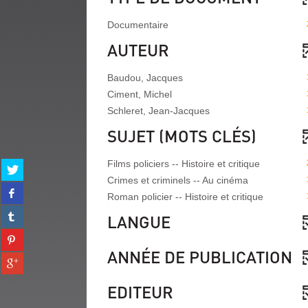
Documentaire
AUTEUR
Baudou, Jacques
Ciment, Michel
Schleret, Jean-Jacques
SUJET (MOTS CLÉS)
Films policiers -- Histoire et critique
Partager
sur
Crimes et criminels -- Au cinéma
Partager
twitter
Roman policier -- Histoire et critique
sur
(Nouvelle
Partager
facebook
LANGUE
fenêtre)
sur
(Nouvelle
Partager
tumblr
fenêtre)
sur
ANNÉE DE PUBLICATION
(Nouvelle
Partager
pinterest
fenêtre)
sur
(Nouvelle
gplus
EDITEUR
fenêtre)
(Nouvelle