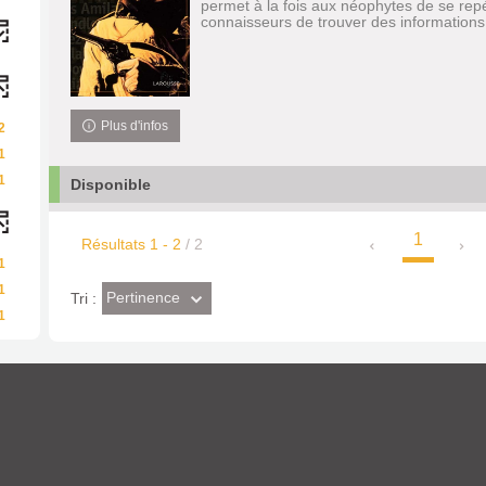
permet à la fois aux néophytes de se rep
connaisseurs de trouver des informations 
Plus d'infos
2
1
1
Disponible
1
Résultats
1
-
2
/ 2
1
1
(Effet
Pertinence
Tri :
1
imédiat)