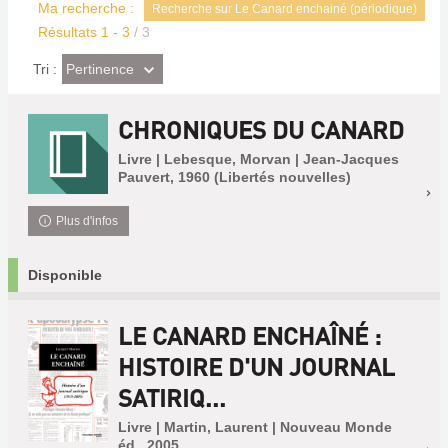
Ma recherche :
Recherche sur Le Canard enchainé (périodique)
Résultats
1
-
3
/ 3
(Effet
Pertinence
Tri :
imédiat)
CHRONIQUES DU CANARD
Livre | Lebesque, Morvan | Jean-Jacques
Pauvert, 1960 (Libertés nouvelles)
Plus d'infos
Disponible
LE CANARD ENCHAÎNÉ :
HISTOIRE D'UN JOURNAL
SATIRIQ...
Livre | Martin, Laurent | Nouveau Monde
éd., 2005