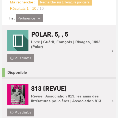
Ma recherche :
Recherche sur Littérature policière
Résultats
1
-
10
/ 10
(Effet
Pertinence
Tri :
imédiat)
POLAR. 5, , 5
Livre | Guérif, François | Rivages, 1992
(Polar)
Plus d'infos
Disponible
813 (REVUE)
Revue | Association 813, les amis des
littératures policières | Association 813
Plus d'infos