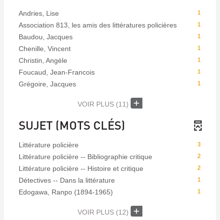
Andries, Lise
1
Association 813, les amis des littératures policières
1
Baudou, Jacques
1
Chenille, Vincent
1
Christin, Angèle
1
Foucaud, Jean-Francois
1
Grégoire, Jacques
1
VOIR PLUS
(11)
SUJET (MOTS CLÉS)
Littérature policière
3
Littérature policière -- Bibliographie critique
2
Littérature policière -- Histoire et critique
2
Détectives -- Dans la littérature
1
Edogawa, Ranpo (1894-1965)
1
VOIR PLUS
(12)