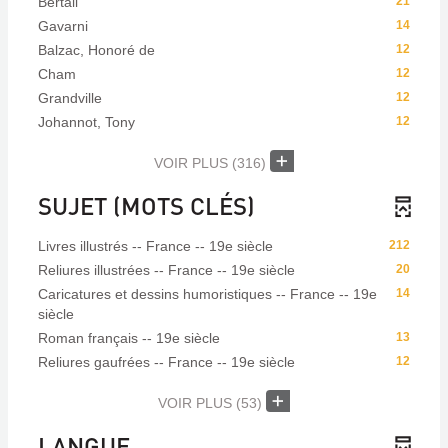
Bertall
21
Gavarni
14
Balzac, Honoré de
12
Cham
12
Grandville
12
Johannot, Tony
12
VOIR PLUS
(316)
SUJET (MOTS CLÉS)
Livres illustrés -- France -- 19e siècle
212
Reliures illustrées -- France -- 19e siècle
20
Caricatures et dessins humoristiques -- France -- 19e
14
siècle
Roman français -- 19e siècle
13
Reliures gaufrées -- France -- 19e siècle
12
VOIR PLUS
(53)
LANGUE