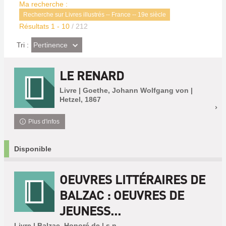
Ma recherche :
Recherche sur Livres illustrés -- France -- 19e siècle
Résultats
1
-
10
/ 212
(Effet
Pertinence
Tri :
imédiat)
LE RENARD
Livre | Goethe, Johann Wolfgang von |
Hetzel, 1867
Plus d'infos
Disponible
OEUVRES LITTÉRAIRES DE
BALZAC : OEUVRES DE
JEUNESS...
Livre | Balzac, Honoré de | s.n.