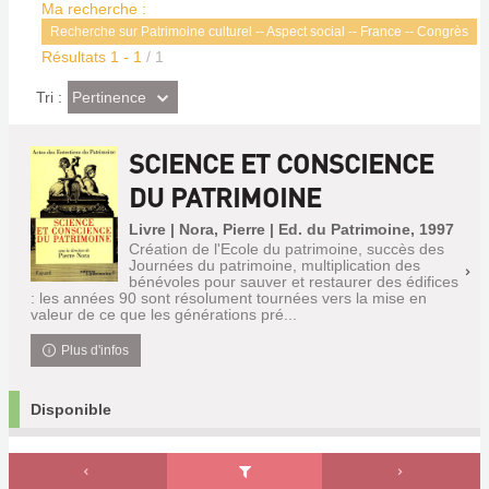
Ma recherche :
Recherche sur Patrimoine culturel -- Aspect social -- France -- Congrès
Résultats
1
-
1
/ 1
(Effet
Pertinence
Tri :
imédiat)
SCIENCE ET CONSCIENCE
DU PATRIMOINE
Livre | Nora, Pierre | Ed. du Patrimoine, 1997
Création de l'Ecole du patrimoine, succès des
Journées du patrimoine, multiplication des
bénévoles pour sauver et restaurer des édifices
: les années 90 sont résolument tournées vers la mise en
valeur de ce que les générations pré...
Plus d'infos
Disponible