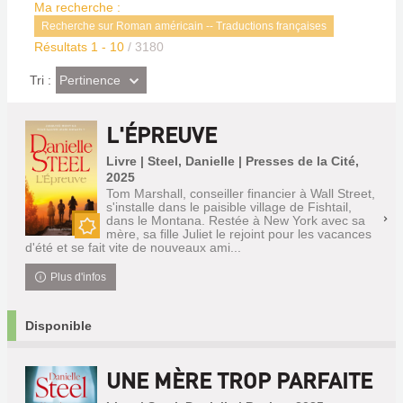
Ma recherche :
Recherche sur Roman américain -- Traductions françaises
Résultats
1
-
10
/ 3180
(Effet
Pertinence
Tri :
imédiat)
L'ÉPREUVE
Livre | Steel, Danielle | Presses de la Cité,
2025
Tom Marshall, conseiller financier à Wall Street,
s'installe dans le paisible village de Fishtail,
dans le Montana. Restée à New York avec sa
mère, sa fille Juliet le rejoint pour les vacances
Nouveauté
d'été et se fait vite de nouveaux ami...
Plus d'infos
Disponible
UNE MÈRE TROP PARFAITE