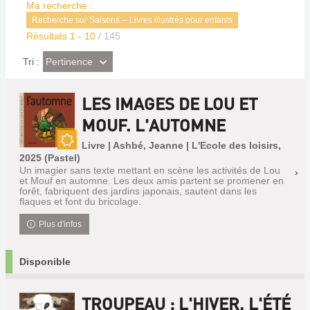
Ma recherche :
Recherche sur Saisons -- Livres illustrés pour enfants
Résultats
1
-
10
/ 145
(Effet
Pertinence
Tri :
imédiat)
LES IMAGES DE LOU ET
MOUF. L'AUTOMNE
Livre | Ashbé, Jeanne | L'Ecole des loisirs,
Nouveauté
2025 (Pastel)
Un imagier sans texte mettant en scène les activités de Lou
et Mouf en automne. Les deux amis partent se promener en
forêt, fabriquent des jardins japonais, sautent dans les
flaques et font du bricolage.
Plus d'infos
Disponible
TROUPEAU : L'HIVER, L'ÉTÉ