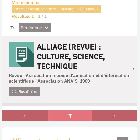
Ma recherche :
Recherche sur Sciences -- Histoire -- Périodiques
Résultats
1
-
1
/ 1
(Effet
Pertinence
Tri :
imédiat)
ALLIAGE (REVUE) :
CULTURE, SCIENCE,
TECHNIQUE
Revue | Association niçoise d'animation et d'information
scientifique | Association ANAIS, 1989
Plus d'infos