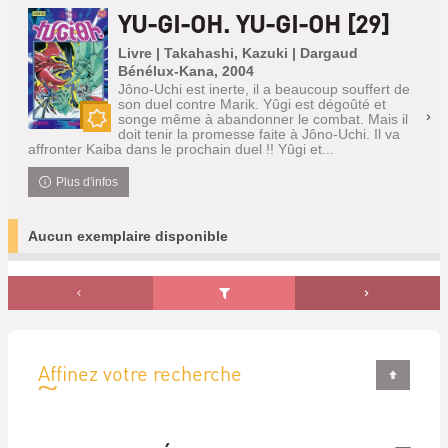
YU-GI-OH. YU-GI-OH [29]
Livre | Takahashi, Kazuki | Dargaud
Bénélux-Kana, 2004
Jôno-Uchi est inerte, il a beaucoup souffert de
son duel contre Marik. Yûgi est dégoûté et
songe même à abandonner le combat. Mais il
doit tenir la promesse faite à Jôno-Uchi. Il va
Nouveauté
affronter Kaiba dans le prochain duel !! Yûgi et...
Plus d'infos
Aucun exemplaire disponible
Affinez votre recherche