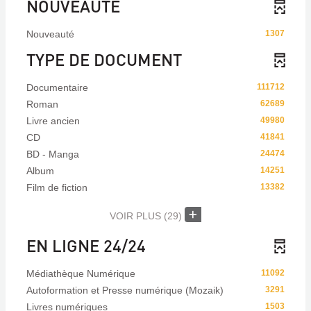
NOUVEAUTÉ
Nouveauté
1307
TYPE DE DOCUMENT
Documentaire
111712
Roman
62689
Livre ancien
49980
CD
41841
BD - Manga
24474
Album
14251
Film de fiction
13382
VOIR PLUS
(29)
EN LIGNE 24/24
Médiathèque Numérique
11092
Autoformation et Presse numérique (Mozaik)
3291
Livres numériques
1503