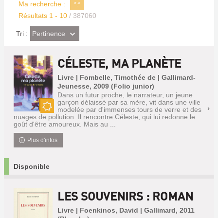
Ma recherche :
*:*
Résultats
1
-
10
/ 387060
(Effet
Pertinence
Tri :
imédiat)
CÉLESTE, MA PLANÈTE
Livre | Fombelle, Timothée de | Gallimard-
Jeunesse, 2009 (Folio junior)
Dans un futur proche, le narrateur, un jeune
garçon délaissé par sa mère, vit dans une ville
modelée par d'immenses tours de verre et des
Nouveauté
nuages de pollution. Il rencontre Céleste, qui lui redonne le
goût d'être amoureux. Mais au ...
Plus d'infos
Disponible
LES SOUVENIRS : ROMAN
Livre | Foenkinos, David | Gallimard, 2011