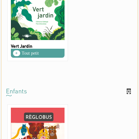
d'autres langues. Certains sont bi-lingues.
Les bibliothèques ont aussi des
albums tactiles traduits en
braille
.
Tous les albums ne racontent pas des histoires, avec un début, un
milieu, une fin, on peut aussi cheminer autrement dans les livres :
C'est le cas des
Abécédaires
pour découvrir les lettres de
Vert Jardin
l'alphabet.
Tout petit
Les livres-jeux
proposent des pistes de lecture variées qui ne sont
pas toujours basées sur une histoire : le lecteur sera actif et devra
chercher un personnage parmi une multitude de détails, suivre un
chemin avec son doigt, ou même sera le héros en choisissant son
propre scénario parmi plusieurs proposés... et bien d'autres jeux à
découvrir !
Enfants