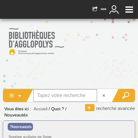
recherche avancée
Vous êtes ici :
Accueil
/
Quoi ?
/
Nouveautés
Nouveautés
Soutien scolaire en ligne