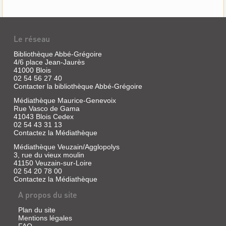
Alors
qu’ils
cherchent
à
fuir
Le réseau
la
zone
Bibliothèque Abbé-Grégoire
occupée
4/6 place Jean-Jaurès
par
41000 Blois
l’armée
02 54 56 27 40
allemande,
Contacter la bibliothèque Abbé-Grégoire
quatre
orphelins
Médiathèque Maurice-Genevoix
français
Rue Vasco de Gama
et
41043 Blois Cedex
une
jeune
02 54 43 31 13
réfugiée
Contactez la Médiathèque
belge
Médiathèque Veuzain/Agglopolys
montent
dans
3, rue du vieux moulin
le
41150 Veuzain-sur-Loire
mauvais
02 54 20 78 00
train
Contactez la Médiathèque
et
arrivent
A propos du site
à
Berlin,
Plan du site
capitale
Mentions légales
du