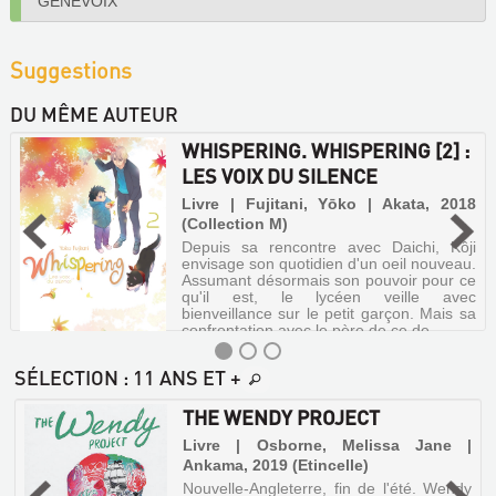
GENEVOIX
Suggestions
DU MÊME AUTEUR
WHISPERING. WHISPERING [2] :
LES VOIX DU SILENCE
Livre | Fujitani, Yōko | Akata, 2018
(Collection M)
Depuis sa rencontre avec Daichi, Kôji
envisage son quotidien d'un oeil nouveau.
Assumant désormais son pouvoir pour ce
qu'il est, le lycéen veille avec
bienveillance sur le petit garçon. Mais sa
confrontation avec le père de ce de...
SÉLECTION
: 11 ANS ET +
:
THE WENDY PROJECT
WHISPERING.
Livre | Osborne, Melissa Jane |
WHISPERING
Ankama, 2019 (Etincelle)
,
[2]
Nouvelle-Angleterre, fin de l'été. Wendy