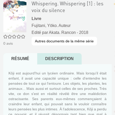
Whispering. Whispering [1] : les
voix du silence
Livre
Fujitani, Yōko. Auteur
Edité par
Akata. Rancon
- 2018
0/5
Autres documents de la même série
0
avis
RÉSUMÉ
DESCRIPTION
Kôji est aujourd'hui un lycéen ordinaire. Mais lorsqu'il était
enfant, il avait une capacité unique : celle d'entendre les
pensées de tout ce qui l'entoure. Les objets, les plantes, les
animaux... Mais aussi et surtout celles de ses proches. Très
vite, ce don s'est en réalité révélé être une malédiction
ostracisante. Ses parents eux-mêmes commençaient à
craindre leur enfant, qui pouvait sans le vouloir connaître
leurs pensées les plus intimes. À l'adolescence, Kôji a perdu
ce pouvoir, et il réussit désormais tant bien que mal à