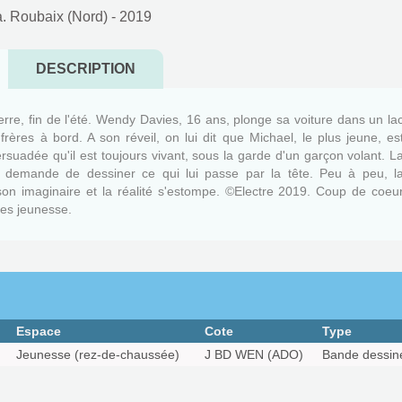
 Roubaix (Nord)
- 2019
DESCRIPTION
rre, fin de l'été. Wendy Davies, 16 ans, plonge sa voiture dans un la
frères à bord. A son réveil, on lui dit que Michael, le plus jeune, es
ersuadée qu'il est toujours vivant, sous la garde d'un garçon volant. L
i demande de dessiner ce qui lui passe par la tête. Peu à peu, l
 son imaginaire et la réalité s'estompe. ©Electre 2019. Coup de coeu
res jeunesse.
Espace
Cote
Type
Jeunesse (rez-de-chaussée)
J BD WEN (ADO)
Bande dessin