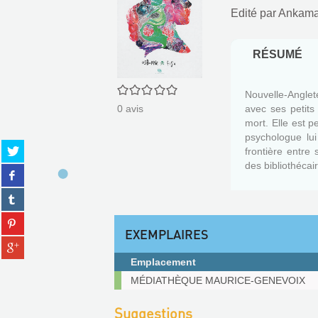
Edité par
Ankama.
RÉSUMÉ
0/5
Nouvelle-Anglete
0
avis
avec ses petits 
mort. Elle est p
psychologue lu
Partager
frontière entre
sur
des bibliothécai
Partager
twitter
sur
(Nouvelle
Partager
facebook
fenêtre)
sur
(Nouvelle
Partager
tumblr
fenêtre)
EXEMPLAIRES
sur
(Nouvelle
Partager
pinterest
fenêtre)
sur
(Nouvelle
Emplacement
gplus
fenêtre)
Exemplaires
MÉDIATHÈQUE MAURICE-GENEVOIX
(Nouvelle
fenêtre)
Suggestions