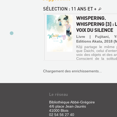
SÉLECTION
: 11 ANS ET +
SPERING.
WHISPERING.
PERING [2] : LES
WHISPERING [3] : 
 DU SILENCE
VOIX DU SILENCE
| Fujitani, Yōko | Akata,
Livre | Fujitani, 
(Collection M)
Editions Akata, 2018 (
is sa rencontre avec
Kôji partage le même 
hi, Kôji envisage son
que Daichi, celui d'ente
dien d'un oeil nouveau.
voix des objets et des a
mant désormais son
Conscient de la solitu
ir pour ce qu'il est, le
Daichi doit souffrir, il 
 veille avec bienveillance
aider l'écolier à se fa
e petit garçon. Mais sa
amis. Mais le jeune g
Chargement des enrichissements...
ontation avec le père de
du mal à se ...
..
THE
WENDY
Le réseau
PROJECT
Bibliothèque Abbé-Grégoire
Livre
4/6 place Jean-Jaurès
|
41000 Blois
Osborne,
02 54 56 27 40