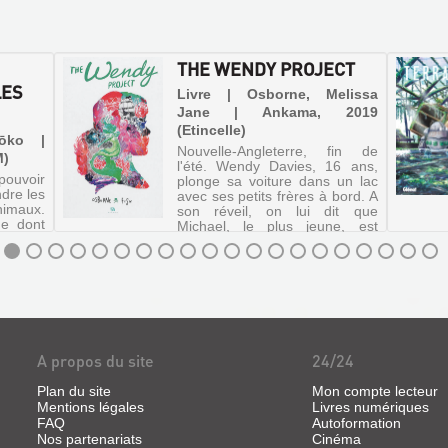
THE WENDY PROJECT
LES
Livre | Osborne, Melissa
Jane | Ankama, 2019
(Etincelle)
Yōko |
Nouvelle-Angleterre, fin de
M)
l'été. Wendy Davies, 16 ans,
pouvoir
plonge sa voiture dans un lac
ndre les
avec ses petits frères à bord. A
nimaux.
son réveil, on lui dit que
de dont
Michael, le plus jeune, est
aimerait
mort. Elle est persuadée qu'il
ire des
est toujours vivant, sou...
arçon a
A propos du site
24/24
Plan du site
Mon compte lecteur
Mentions légales
Livres numériques
FAQ
Autoformation
Nos partenariats
Cinéma