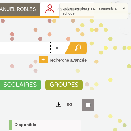
L'obtention des enrichissements a
×
CONNEXION
MANUEL ROBLES
échoué.
recherche avancée
SCOLAIRES
GROUPES
Lien
permanent
Exports
(Nouvelle
Disponible