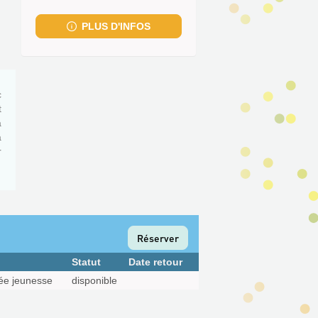
fenêtre)
PLUS D'INFOS
c
t
a
a
r
Réserver
Statut
Date retour
ée jeunesse
disponible