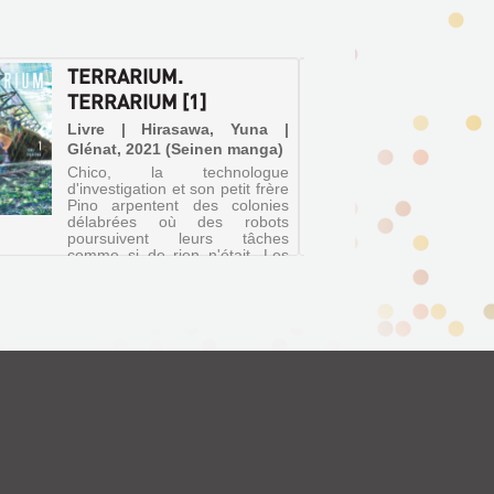
TERRARIUM.
MÉCAN
TERRARIUM [1]
Livre 
2019
Livre | Hirasawa, Yuna |
Dans 
Glénat, 2021 (Seinen manga)
apocalyp
Chico, la technologue
marge d
d'investigation et son petit frère
Pan, av
Pino arpentent des colonies
Wallis. 
délabrées où des robots
commu
poursuivent leurs tâches
l'arrivé
comme si de rien n'était. Les
puissant
deux explorateurs tentent de
de For...
les accompagner dans leurs
derniers s...