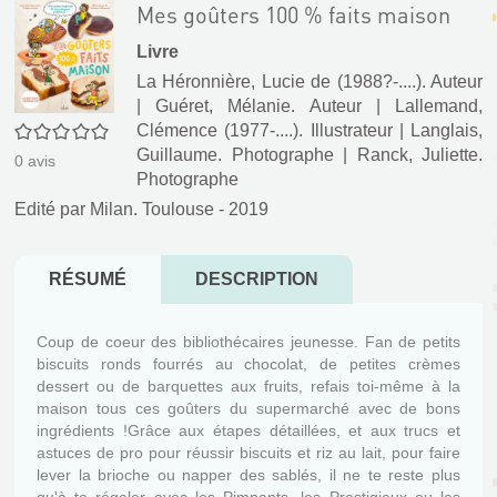
Mes goûters 100 % faits maison
Livre
La Héronnière, Lucie de (1988?-....). Auteur
|
Guéret, Mélanie. Auteur
|
Lallemand,
0/5
Clémence (1977-....). Illustrateur
|
Langlais,
Guillaume. Photographe
|
Ranck, Juliette.
0
avis
Photographe
Edité par
Milan. Toulouse
- 2019
RÉSUMÉ
DESCRIPTION
Coup de coeur des bibliothécaires jeunesse. Fan de petits
biscuits ronds fourrés au chocolat, de petites crèmes
dessert ou de barquettes aux fruits, refais toi-même à la
maison tous ces goûters du supermarché avec de bons
ingrédients !Grâce aux étapes détaillées, et aux trucs et
astuces de pro pour réussir biscuits et riz au lait, pour faire
lever la brioche ou napper des sablés, il ne te reste plus