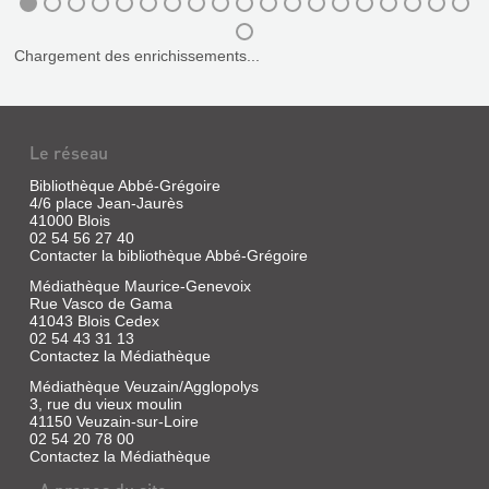
|
Est-
Escabasse,
ce
Sophie
THE
qu'on
Chargement des enrichissements...
|
a
WENDY
Bayard
les
PROJECT
mêmes
Editions,
monnaies
2022
Livre
partout
(Bande
|
dans
Le réseau
d'Ados)
Osborne,
le
monde
Effie
Melissa
Bibliothèque Abbé-Grégoire
?
a
Jane
4/6 place Jean-Jaurès
Comment
perdu
41000 Blois
|
ça
sa
02 54 56 27 40
Ankama,
marche
mère
Contacter la bibliothèque Abbé-Grégoire
2019
une
et
banque
sa
(Etincelle)
Médiathèque Maurice-Genevoix
?
maison.
Nouvelle-
Rue Vasco de Gama
C'est
Elle
Angleterre,
41043 Blois Cedex
quoi,
doit
fin
02 54 43 31 13
une
maintenant
de
Contactez la Médiathèque
carte
vivre
l'été.
bancaire
avec
Wendy
Médiathèque Veuzain/Agglopolys
?
deux
Davies,
3, rue du vieux moulin
Pourquoi
lointaines
16
41150 Veuzain-sur-Loire
mes
tantes,
ans,
02 54 20 78 00
parents
Selimene
plonge
Contactez la Médiathèque
ne
et
sa
peuvent
Carlota,
voiture