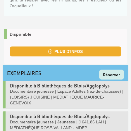
qu'à te régaler avec les Pimpants, les Prestigieux ou les
Orgueilleux !
Disponible
PLUS D'INFOS
EXEMPLAIRES
Réserver
Disponible à Bibliothèques de Blois/Agglopolys
Documentaire jeunesse
|
Espace Adultes (rez-de-chaussée)
|
(LOISIRS) J CUISINE
|
MÉDIATHÈQUE MAURICE-
GENEVOIX
Disponible à Bibliothèques de Blois/Agglopolys
Documentaire jeunesse
|
Jeunesse
|
J 641.86 LAH
|
MÉDIATHÈQUE ROSE-VALLAND - MDEP