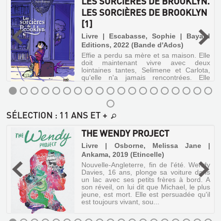
LES SORCIÈRES DE BROOKLYN.
L'ARGENT
LES SORCIÈRES DE BROOKLYN
Livre
[1]
|
|
La
Livre | Escabasse, Sophie | Bayard
Héronnière,
s
Editions, 2022 (Bande d'Ados)
s
Lucie
Effie a perdu sa mère et sa maison. Elle
s
de
doit maintenant vivre avec deux
,
lointaines tantes, Selimene et Carlota,
|
s
qu'elle n'a jamais rencontrées. Elle
Milan
s
intègre aussi une nouvelle école et se
(Mes
fait rapidement des amis. Elle découvre
p'tites
u...
questions)
LES
SÉLECTION
: 11 ANS ET +
Est-
SORCIÈRES
ce
DE
:
THE WENDY PROJECT
que
l'argent
BROOKLYN.
Livre | Osborne, Melissa Jane |
a
LES
toujours
Ankama, 2019 (Etincelle)
,
existé
SORCIÈRES
Nouvelle-Angleterre, fin de l'été. Wendy
?
Davies, 16 ans, plonge sa voiture dans
DE
Pourquoi
e
un lac avec ses petits frères à bord. A
a-
s
BROOKLYN
son réveil, on lui dit que Michael, le plus
t-
a
jeune, est mort. Elle est persuadée qu'il
on
[1]
l
est toujours vivant, sou...
inventé
s
Livre
l'argent
e
?