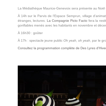
La Médiathèque Maurice-Genevoix sera présente au Noël 
À 14h sur le Parvis de l'Espace Semprun, village d'animatio
étranges, lectures.
La Compagnie Picto Facto
fera la rest
gonflables menés avec les habitants en novembre et déce
À 16h30 : goûter
À 17h : spectacle jeune public
Oh yeah, oh yeah
, par le g
Consultez la programmation complète de Des Lyres d'Hive