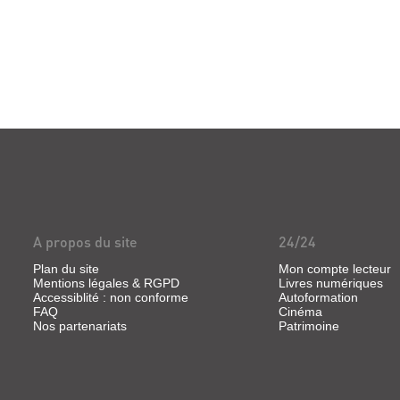
A propos du site
24/24
Plan du site
Mon compte lecteur
Mentions légales & RGPD
Livres numériques
Accessiblité : non conforme
Autoformation
FAQ
Cinéma
Nos partenariats
Patrimoine