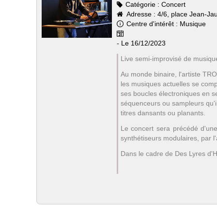
Catégorie :
Concert
Adresse :
4/6, place Jean-Ja
Centre d'intérêt :
Musique
- Le 16/12/2023
En
Live semi-improvisé de musique
ce
moment!
Au monde binaire, l'artiste TROI
les musiques actuelles se compo
ses boucles électroniques en s
séquenceurs ou sampleurs qu'i
titres dansants ou planants.
Le concert sera précédé d'une
synthétiseurs modulaires, par l'
Dans le cadre de Des Lyres d'H