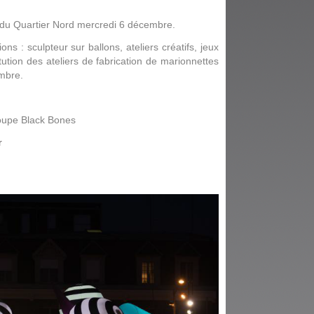
du Quartier Nord mercredi 6 décembre.
ns : sculpteur sur ballons, ateliers créatifs, jeux
itution des ateliers de fabrication de marionnettes
mbre.
roupe Black Bones
r