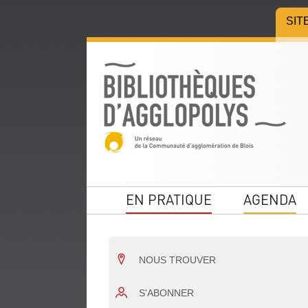
Aller
Aller
Aller
SIT
au
au
à
menu
contenu
la
recherche
EN PRATIQUE
AGENDA
NOUS TROUVER
S'ABONNER