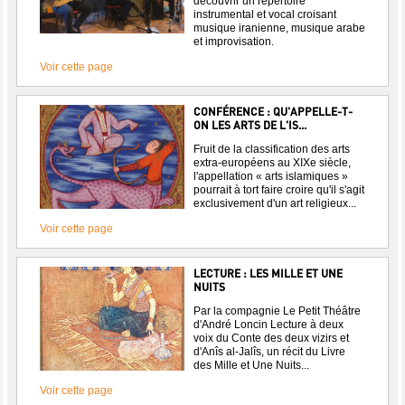
découvrir un répertoire
instrumental et vocal croisant
musique iranienne, musique arabe
et improvisation.
Voir cette page
CONFÉRENCE : QU'APPELLE-T-
ON LES ARTS DE L'IS...
Fruit de la classification des arts
extra-européens au XIXe siècle,
l'appellation « arts islamiques »
pourrait à tort faire croire qu'il s'agit
exclusivement d'un art religieux...
Voir cette page
LECTURE : LES MILLE ET UNE
NUITS
Par la compagnie Le Petit Théâtre
d'André Loncin Lecture à deux
voix du Conte des deux vizirs et
d'Anîs al-Jalîs, un récit du Livre
des Mille et Une Nuits...
Voir cette page