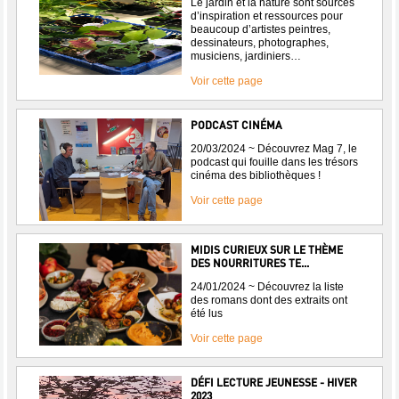
Le jardin et la nature sont sources
d’inspiration et ressources pour
beaucoup d’artistes peintres,
dessinateurs, photographes,
musiciens, jardiniers…
Voir cette page
PODCAST CINÉMA
20/03/2024 ~ Découvrez Mag 7, le
podcast qui fouille dans les trésors
cinéma des bibliothèques !
Voir cette page
MIDIS CURIEUX SUR LE THÈME
DES NOURRITURES TE...
24/01/2024 ~ Découvrez la liste
des romans dont des extraits ont
été lus
Voir cette page
DÉFI LECTURE JEUNESSE - HIVER
2023