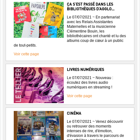
ÇA S’EST PASSÉ DANS LES
BIBLIOTHÈQUES D’AGGLO...
Le 07/07/2021 ~ En partenariat
avec les Relais Assistantes
Maternelles et la musicienne
Clémentine Bouin, les
bibliothécaires ont chanté et lu des
albums coup de cœur à un public
de tout-petits.
Voir cette page
LIVRES NUMÉRIQUES
Le 07/07/2021 ~ Nouveau :
écoutez des livres audio
numériques en streaming !
Voir cette page
CINÉMA
Le 07/07/2021 ~ Venez découvrir
ou retrouver des moments
intenses de rire, d'émotion,
d'évasion à travers le parcours de