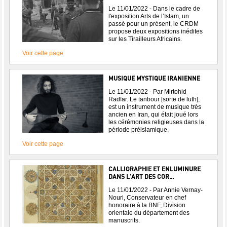
Le 11/01/2022 - Dans le cadre de
l'exposition Arts de l’Islam, un
passé pour un présent, le CRDM
propose deux expositions inédites
sur les Tirailleurs Africains.
Voir cette page
MUSIQUE MYSTIQUE IRANIENNE
Le 11/01/2022 - Par Mirtohid
Radfar. Le tanbour [sorte de luth],
est un instrument de musique très
ancien en Iran, qui était joué lors
les cérémonies religieuses dans la
période préislamique.
Voir cette page
CALLIGRAPHIE ET ENLUMINURE
DANS L'ART DES COR...
Le 11/01/2022 - Par Annie Vernay-
Nouri, Conservateur en chef
honoraire à la BNF, Division
orientale du département des
manuscrits.