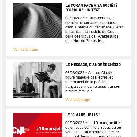
LE CORAN FACE À SA SOCIÉTÉ
D’ORIGINE, UN TEXT...
08/03/2022 ~ Dans certaines
sociétés et certaines époques,
c'est la parole qui fait image. Ce fut
le cas dans la société du Coran,
celle des tribus de l'Arabie aride
au début du 7e siècle...
Voir cette page
LE MESSAGE, D'ANDRÉE CHÉDID
08/03/2022 ~ Andrée Chedid,
figure majeure des lettres, et
notamment de la poésie,
françaises, incarne aussi par son
histoire familiale...
Voir cette page
LE 10 MARS, JE LIS !
08/03/2022 ~ Le 10 mars, on lit ce
qu'on veut, comme on veut, où on
veut. Le quart d'heure de lecture
national donne un rendez-vous de