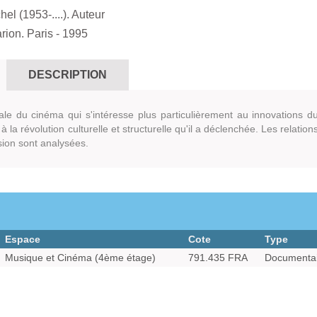
el (1953-....). Auteur
ion. Paris
- 1995
DESCRIPTION
ale du cinéma qui s'intéresse plus particulièrement au innovations d
 la révolution culturelle et structurelle qu'il a déclenchée. Les relation
sion sont analysées.
Espace
Cote
Type
Musique et Cinéma (4ème étage)
791.435 FRA
Documentai