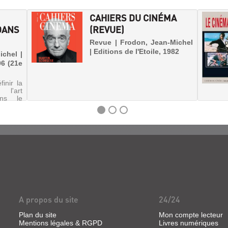
CAHIERS DU CINÉMA
DANS
(REVUE)
Revue | Frodon, Jean-Michel
| Editions de l'Etoile, 1982
ichel |
06 (21e
inir la
l'art
ans le
 monde
e et la
A propos du site
24/24
Plan du site
Mon compte lecteur
Mentions légales & RGPD
Livres numériques