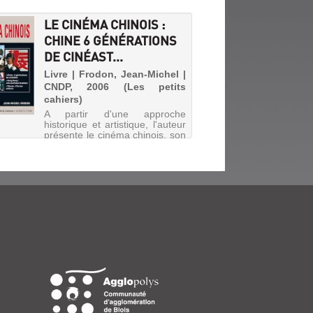
LE CINÉMA CHINOIS :
CHINE 6 GÉNÉRATIONS
DE CINÉAST...
Livre | Frodon, Jean-Michel |
CNDP, 2006 (Les petits
cahiers)
A partir d'une approche
historique et artistique, l'auteur
présente le cinéma chinois, son
développement durant les
quarante dernières années,
mettant en évidence ses
principaux traits stylistiques,
ses relations avec la culture c...