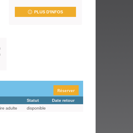
fenêtre)
PLUS D'INFOS
u
s
Réserver
Statut
Date retour
re adulte
disponible