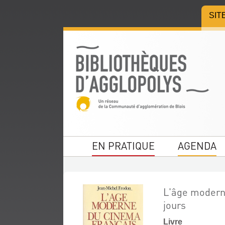
Aller
Aller
Aller
SIT
au
au
à
menu
contenu
la
recherche
EN PRATIQUE
AGENDA
L'âge moderne
jours
Livre