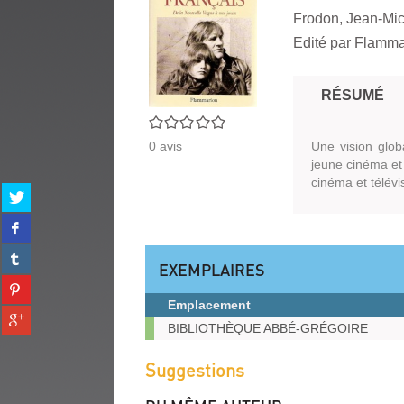
Frodon, Jean-Mich
Edité par
Flammar
RÉSUMÉ
0/5
0
avis
Une vision glob
jeune cinéma et à
cinéma et télévi
Partager
sur
Partager
twitter
sur
(Nouvelle
Partager
facebook
fenêtre)
EXEMPLAIRES
sur
(Nouvelle
Partager
tumblr
fenêtre)
sur
Emplacement
(Nouvelle
Partager
pinterest
fenêtre)
Exemplaires
BIBLIOTHÈQUE ABBÉ-GRÉGOIRE
sur
(Nouvelle
gplus
fenêtre)
Suggestions
(Nouvelle
fenêtre)