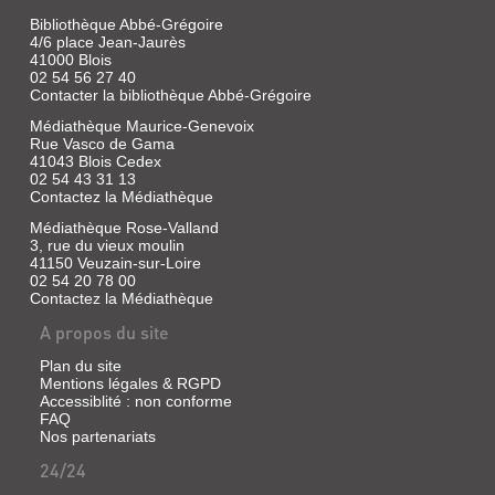
IND...
Bibliothèque Abbé-Grégoire
4/6 place Jean-Jaurès
Livre
41000 Blois
|
02 54 56 27 40
Ranjard,
Contacter la bibliothèque Abbé-Grégoire
R.
Médiathèque Maurice-Genevoix
|
Rue Vasco de Gama
J.
41043 Blois Cedex
Maillocheau,
02 54 43 31 13
1930
Contactez la Médiathèque
Médiathèque Rose-Valland
3, rue du vieux moulin
41150 Veuzain-sur-Loire
L'ABBAYE
02 54 20 78 00
DE
Contactez la Médiathèque
SAINT-
A propos du site
GEORGES
Plan du site
DU
Mentions légales & RGPD
BOIS
Accessiblité : non conforme
FAQ
Livre
Nos partenariats
|
24/24
Lesueur,
Frédéric