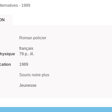
lternatives
- 1989
ON
Roman policier
français
physique
79 p.. ill.
cation
1989
Souris noire plus
Jeunesse