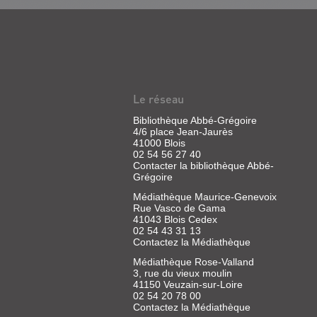
NONO
Livre
|
Garnier,
Le réseau
Pascal
|
Bibliothèque Abbé-Grégoire
4/6 place Jean-Jaurès
Syros,
41000 Blois
1993
02 54 56 27 40
(Souris
Contacter la bibliothèque Abbé-
noire)
Grégoire
Médiathèque Maurice-Genevoix
Rue Vasco de Gama
41043 Blois Cedex
02 54 43 31 13
Contactez la Médiathèque
HÔTEL
Médiathèque Rose-Valland
DE
3, rue du vieux moulin
LA
41150 Veuzain-sur-Loire
02 54 20 78 00
PROVIDENCE
Contactez la Médiathèque