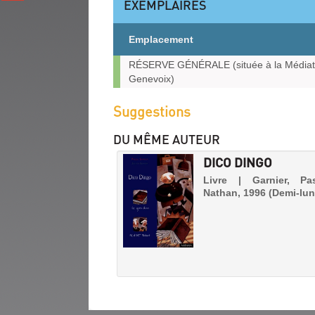
EXEMPLAIRES
(Nouvelle
gplus
fenêtre)
(Nouvelle
Emplacement
fenêtre)
Exemplaires
RÉSERVE GÉNÉRALE (située à la Médiat
Genevoix)
Suggestions
DU MÊME AUTEUR
DICO DINGO
Livre | Garnier, Pa
Nathan, 1996 (Demi-lun