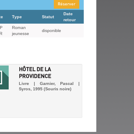
Réserver
Date
te
Type
Statut
retour
RP
Roman
disponible
R
jeunesse
HÔTEL DE LA
PROVIDENCE
Livre | Garnier, Pascal |
Syros, 1995 (Souris noire)