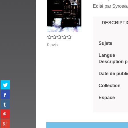
Edité par
Syros/a
DESCRIPTI
0/5
Sujets
0
avis
Langue
Description 
Date de publi
Partager
Collection
sur
Partager
twitter
Espace
sur
(Nouvelle
Partager
facebook
fenêtre)
sur
(Nouvelle
Partager
tumblr
fenêtre)
sur
(Nouvelle
Partager
pinterest
fenêtre)
sur