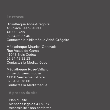
|
Garnier,
Pascal
|
Le réseau
Syros/alternatives,
1989
Bibliothèque Abbé-Grégoire
(Souris
4/6 place Jean-Jaurès
noire
41000 Blois
02 54 56 27 40
plus)
Contacter la bibliothèque Abbé-Grégoire
Médiathèque Maurice-Genevoix
Rue Vasco de Gama
NONO
41043 Blois Cedex
02 54 43 31 13
Livre
Contactez la Médiathèque
|
Médiathèque Rose-Valland
Garnier,
3, rue du vieux moulin
Pascal
41150 Veuzain-sur-Loire
|
02 54 20 78 00
Syros,
Contactez la Médiathèque
1993
(Souris
A propos du site
noire)
Plan du site
Mentions légales & RGPD
Accessiblité : non conforme