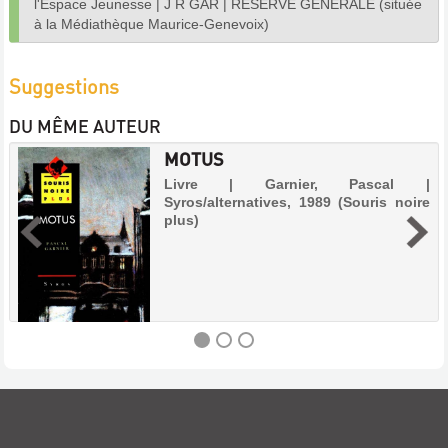
l'Espace Jeunesse
|
J R GAR
|
RÉSERVE GÉNÉRALE (située
à la Médiathèque Maurice-Genevoix)
Suggestions
DU MÊME AUTEUR
MOTUS
Livre | Garnier, Pascal |
Syros/alternatives, 1989 (Souris noire
plus)
MOTUS
Livre