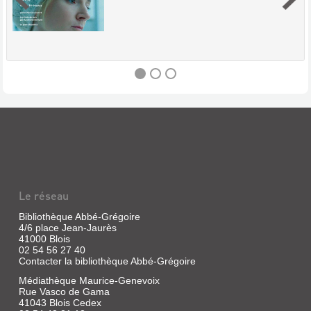
POSITIF
(REVUE)
:
REVUE
MENSUELLE
Le réseau
DE
CINÉMA
Bibliothèque Abbé-Grégoire
4/6 place Jean-Jaurès
Revue
41000 Blois
|
02 54 56 27 40
Ciment,
Contacter la bibliothèque Abbé-Grégoire
Michel
Médiathèque Maurice-Genevoix
|
Rue Vasco de Gama
[s.n.]
41043 Blois Cedex