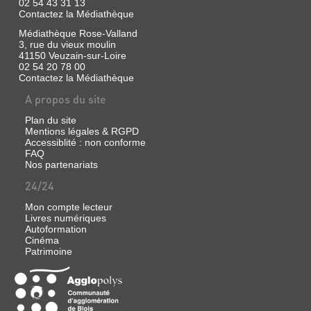
02 54 43 31 13
Contactez la Médiathèque
Médiathèque Rose-Valland
LE
3, rue du vieux moulin
CRIME
41150 Veuzain-sur-Loire
02 54 20 78 00
À
Contactez la Médiathèque
L'ÉCRAN
A propos du site
:
UNE
Plan du site
HISTOIRE
Mentions légales & RGPD
Accessiblité : non conforme
DE
FAQ
L'AMÉRIQUE
Nos partenariats
Livre
24/24
|
Mon compte lecteur
Ciment,
Livres numériques
Michel
Autoformation
|
Cinéma
Gallimard,
Patrimoine
1992
(Découvertes
Gallimard)