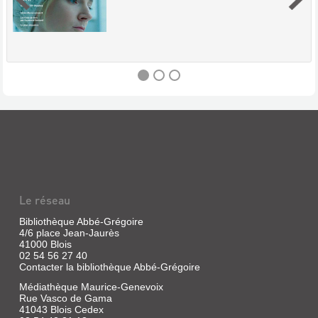
POSITIF
(REVUE)
:
REVUE
MENSUELLE
Le réseau
DE
CINÉMA
Bibliothèque Abbé-Grégoire
4/6 place Jean-Jaurès
Revue
41000 Blois
|
02 54 56 27 40
Ciment,
Contacter la bibliothèque Abbé-Grégoire
Michel
Médiathèque Maurice-Genevoix
|
Rue Vasco de Gama
[s.n.]
41043 Blois Cedex