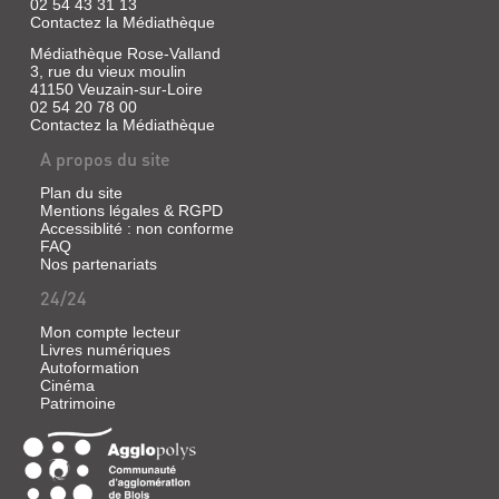
02 54 43 31 13
Contactez la Médiathèque
Médiathèque Rose-Valland
LE
3, rue du vieux moulin
CRIME
41150 Veuzain-sur-Loire
02 54 20 78 00
À
Contactez la Médiathèque
L'ÉCRAN
A propos du site
:
UNE
Plan du site
HISTOIRE
Mentions légales & RGPD
Accessiblité : non conforme
DE
FAQ
L'AMÉRIQUE
Nos partenariats
Livre
24/24
|
Mon compte lecteur
Ciment,
Livres numériques
Michel
Autoformation
|
Cinéma
Gallimard,
Patrimoine
1992
(Découvertes
Gallimard)