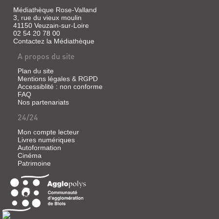
pour
enregistrer
Médiathèque Rose-Valland
des
3, rue du vieux moulin
chants
41150 Veuzain-sur-Loire
traditionnels,
02 54 20 78 00
Corine
Contactez la Médiathèque
pensait
pouvoir
A propos du site
surmonter
la
Plan du site
mort
Mentions légales & RGPD
de
Accessiblité : non conforme
Paul,
FAQ
son
Nos partenariats
grand
amour.
24/24
Mais
sa
Mon compte lecteur
rencontre
Livres numériques
avec
Autoformation
la
Cinéma
chamane
Patrimoine
Oyun
bouleverse
son
voyage,
elle...