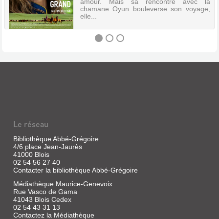
amour. Mais sa rencontre avec la
chamane Oyun bouleverse son voyage,
elle...
UN
MONDE
PLUS
GRAND
Vidéo
Le réseau
numérique
|
Bibliothèque Abbé-Grégoire
Berthaud,
4/6 place Jean-Jaurès
Fabienne
41000 Blois
02 54 56 27 40
Partie
en
Contacter la bibliothèque Abbé-Grégoire
Mongolie
Médiathèque Maurice-Genevoix
chez
Rue Vasco de Gama
des
éleveurs
41043 Blois Cedex
de
02 54 43 31 13
rennes
Contactez la Médiathèque