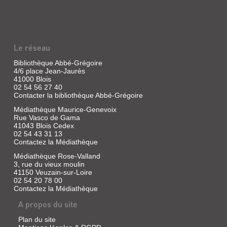
MONDE
PLUS
GRAND
Vidéo
Le réseau
numérique
|
Bibliothèque Abbé-Grégoire
Berthaud,
4/6 place Jean-Jaurès
Fabienne
41000 Blois
02 54 56 27 40
Partie
en
Contacter la bibliothèque Abbé-Grégoire
Mongolie
Médiathèque Maurice-Genevoix
chez
Rue Vasco de Gama
des
éleveurs
41043 Blois Cedex
de
02 54 43 31 13
rennes
Contactez la Médiathèque
pour
enregistrer
Médiathèque Rose-Valland
des
3, rue du vieux moulin
chants
41150 Veuzain-sur-Loire
traditionnels,
02 54 20 78 00
Corine
Contactez la Médiathèque
pensait
pouvoir
A propos du site
surmonter
la
Plan du site
mort