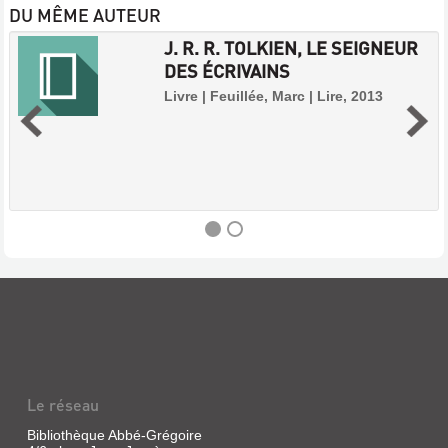
DU MÊME AUTEUR
J. R. R. TOLKIEN, LE SEIGNEUR
DES ÉCRIVAINS
Livre | Feuillée, Marc | Lire, 2013
J.
R.
R.
TOLKIEN,
LE
Le réseau
SEIGNEUR
DES
Bibliothèque Abbé-Grégoire