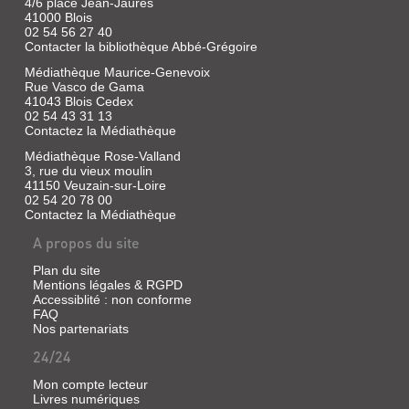
4/6 place Jean-Jaurès
ÉCRIVAINS
41000 Blois
Livre
02 54 56 27 40
Contacter la bibliothèque Abbé-Grégoire
|
Feuillée,
Médiathèque Maurice-Genevoix
Marc
Rue Vasco de Gama
|
41043 Blois Cedex
Lire,
02 54 43 31 13
2013
Contactez la Médiathèque
Médiathèque Rose-Valland
3, rue du vieux moulin
41150 Veuzain-sur-Loire
CLASSICA
02 54 20 78 00
Contactez la Médiathèque
(REVUE)
.
A propos du site
LE
Plan du site
MONDE
Mentions légales & RGPD
Accessiblité : non conforme
DE
FAQ
LA
Nos partenariats
MUSIQUE
24/24
Revue
Mon compte lecteur
|
Livres numériques
Feuillée,