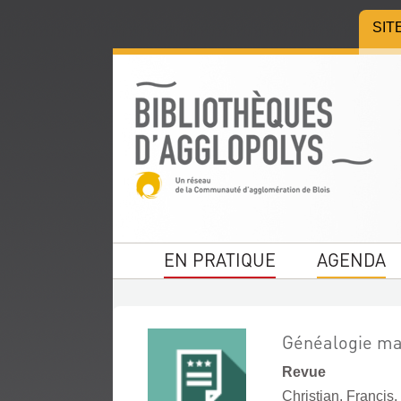
Aller
Aller
Aller
SIT
au
au
à
menu
contenu
la
recherche
EN PRATIQUE
AGENDA
Généalogie ma
Revue
Christian, Francis.