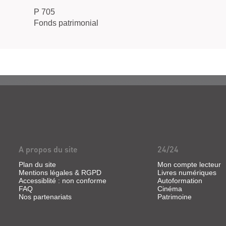
P 705
Fonds patrimonial
A propos du site
24/24
Plan du site
Mon compte lecteur
Mentions légales & RGPD
Livres numériques
Accessiblité : non conforme
Autoformation
FAQ
Cinéma
Nos partenariats
Patrimoine