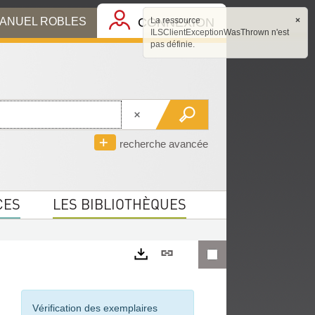
MANUEL ROBLES
CONNEXION
La ressource
×
ILSClientExceptionWasThrown n'est
pas définie.
recherche avancée
CES
LES BIBLIOTHÈQUES
Lien
permanent
Exports
(Nouvelle
Vérification des exemplaires