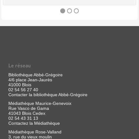
POPI
(REVUE)
:
1-
3
Le réseau
ANS
Bibliothèque Abbé-Grégoire
Revue
4/6 place Jean-Jaurès
|
41000 Blois
Frappat,
02 54 56 27 40
Bruno
Contacter la bibliothèque Abbé-Grégoire
|
Bayard
Médiathèque Maurice-Genevoix
Rue Vasco de Gama
presse
41043 Blois Cedex
02 54 43 31 13
Contactez la Médiathèque
POMME
Médiathèque Rose-Valland
3, rue du vieux moulin