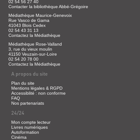
02 54 56 27 40
Etre,
Contacter la bibliothèque Abbé-Grégoire
2000
(Boîtazoutils)
Médiathèque Maurice-Genevoix
Rue Vasco de Gama
Une
41043 Blois Cedex
analyse
02 54 43 31 13
de
l'oeuvre
Contactez la Médiathèque
d'un
Médiathèque Rose-Valland
des
3, rue du vieux moulin
grands
créateurs
41150 Veuzain-sur-Loire
de
02 54 20 78 00
la
Contactez la Médiathèque
littérature
de
A propos du site
jeunesse.
L'auteur
Plan du site
donne
Mentions légales & RGPD
les
Accessiblité : non conforme
lignes
FAQ
de
Nos partenariats
force
d'une
24/24
production
exubérante,
Mon compte lecteur
en
Livres numériques
indique
Autoformation
les
Cinéma
sources