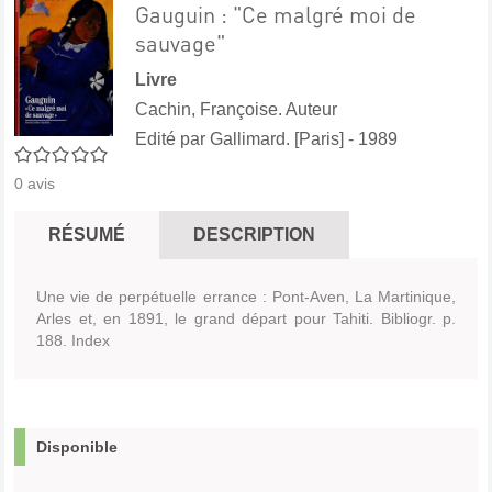
Gauguin : "Ce malgré moi de
sauvage"
Livre
Cachin, Françoise. Auteur
Edité par
Gallimard. [Paris]
- 1989
0/5
0
avis
RÉSUMÉ
DESCRIPTION
Une vie de perpétuelle errance : Pont-Aven, La Martinique,
Arles et, en 1891, le grand départ pour Tahiti. Bibliogr. p.
188. Index
Disponible