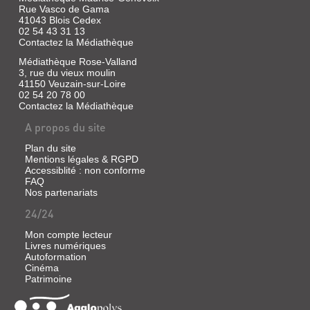
|
Rue Vasco de Gama
Gallimard,
41043 Blois Cedex
1991
02 54 43 31 13
(Découvertes
Contactez la Médiathèque
Gallimard)
Médiathèque Rose-Valland
Bibliogr.
3, rue du vieux moulin
p.
41150 Veuzain-sur-Loire
138
02 54 20 78 00
Contactez la Médiathèque
A propos du site
L'ART
Plan du site
DU
Mentions légales & RGPD
XIXE
Accessiblité : non conforme
FAQ
SIÈCLE
Nos partenariats
[SECONDE
24/24
MOITIÉ]
:
Mon compte lecteur
Livres numériques
1850-
Autoformation
1905
Cinéma
Patrimoine
Livre
|
Cachin,