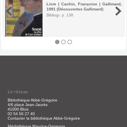
Livre | Cachin, Françoise | Gallimard,
1991 (Découvertes Gallimard)
Bibliogr. p. 138
SEURAT
:
LE
RÊVE
DE
Le réseau
L'ART-
SCIENCE
Bibliothèque Abbé-Grégoire
4/6 place Jean-Jaurès
Livre
41000 Blois
|
02 54 56 27 40
Cachin,
Contacter la bibliothèque Abbé-Grégoire
Françoise
Médiathèque Maurice-Genevoix