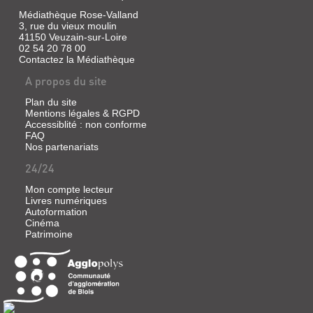
Gallimard)
Médiathèque Rose-Valland
Une
3, rue du vieux moulin
vie
41150 Veuzain-sur-Loire
de
02 54 20 78 00
perpétuelle
Contactez la Médiathèque
errance
:
A propos du site
Pont-
Aven,
Plan du site
La
Martinique,
Mentions légales & RGPD
Arles
Accessiblité : non conforme
et,
FAQ
en
Nos partenariats
1891,
le
24/24
grand
départ
Mon compte lecteur
pour
Livres numériques
Tahiti.
Autoformation
Bibliogr.
Cinéma
p.
Patrimoine
188.
Index
L'ART