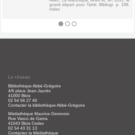
Aven, La Martinique, Arles et, en 1891, le
grand départ pour Tahiti. Bibliogr. p. 188.
Index
GAUGUIN
:
"CE
MALGRÉ
MOI
Le réseau
DE
SAUVAGE"
Bibliothèque Abbé-Grégoire
4/6 place Jean-Jaurès
Livre
41000 Blois
|
02 54 56 27 40
Cachin,
Contacter la bibliothèque Abbé-Grégoire
Françoise
Médiathèque Maurice-Genevoix
|
Rue Vasco de Gama
Gallimard,
41043 Blois Cedex
1989
02 54 43 31 13
(Découvertes
Contactez la Médiathèque