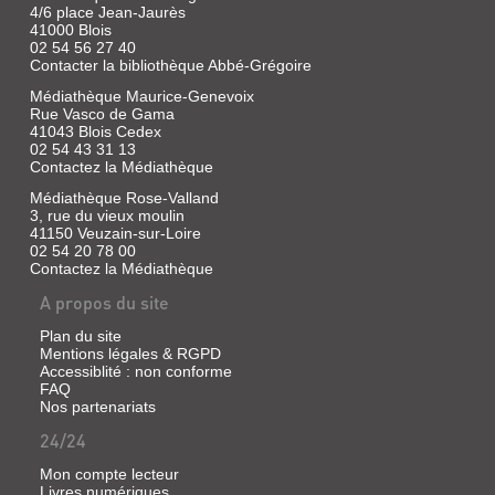
Bélard,
4/6 place Jean-Jaurès
41000 Blois
Emilie
02 54 56 27 40
|
Contacter la bibliothèque Abbé-Grégoire
Milan
Jeunesse,
Médiathèque Maurice-Genevoix
2013
Rue Vasco de Gama
41043 Blois Cedex
Flocon
02 54 43 31 13
est
très
Contactez la Médiathèque
triste,
Médiathèque Rose-Valland
il
3, rue du vieux moulin
s'est
fait
41150 Veuzain-sur-Loire
disputer
02 54 20 78 00
par
Contactez la Médiathèque
son
papa
A propos du site
et
est
Plan du site
persuadé
Mentions légales & RGPD
que
Accessiblité : non conforme
celui-
FAQ
ci
Nos partenariats
ne
l'aime
24/24
plus.
Ses
Mon compte lecteur
amis
Livres numériques