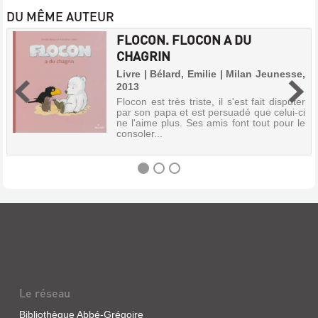
DU MÊME AUTEUR
FLOCON. FLOCON A DU
CHAGRIN
Livre | Bélard, Emilie | Milan Jeunesse,
2013
Flocon est très triste, il s'est fait disputer
par son papa et est persuadé que celui-ci
ne l'aime plus. Ses amis font tout pour le
consoler...
FLOCON.
FLOCON
A
DU
CHAGRIN
Le réseau
Livre
|
Bibliothèque Abbé-Grégoire