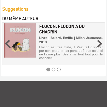
Suggestions
DU MÊME AUTEUR
FLOCON. FLOCON A DU
CHAGRIN
Livre | Bélard, Emilie | Milan Jeunesse,
2013
Flocon est très triste, il s'est fait disputer
par son papa et est persuadé que celui-ci
ne l'aime plus. Ses amis font tout pour le
consoler...
FLOCON.
FLOCON
A
DU