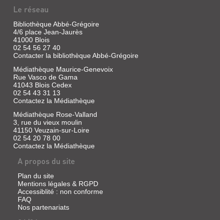
CHAGRIN
Le réseau
Livre
|
Bibliothèque Abbé-Grégoire
Bélard,
4/6 place Jean-Jaurès
41000 Blois
Emilie
02 54 56 27 40
|
Contacter la bibliothèque Abbé-Grégoire
Milan
Jeunesse,
Médiathèque Maurice-Genevoix
2013
Rue Vasco de Gama
41043 Blois Cedex
Flocon
02 54 43 31 13
est
très
Contactez la Médiathèque
triste,
Médiathèque Rose-Valland
il
3, rue du vieux moulin
s'est
fait
41150 Veuzain-sur-Loire
disputer
02 54 20 78 00
par
Contactez la Médiathèque
son
papa
A propos du site
et
est
Plan du site
persuadé
Mentions légales & RGPD
que
Accessiblité : non conforme
celui-
FAQ
ci
Nos partenariats
ne
l'aime