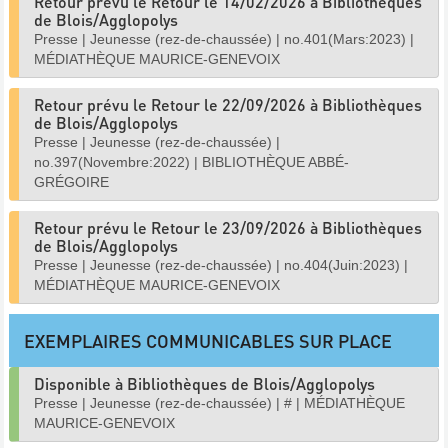
Retour prévu le Retour le 14/02/2026 à Bibliothèques
de Blois/Agglopolys
Presse
|
Jeunesse (rez-de-chaussée)
|
no.401(Mars:2023)
|
MÉDIATHÈQUE MAURICE-GENEVOIX
Retour prévu le Retour le 22/09/2026 à Bibliothèques
de Blois/Agglopolys
Presse
|
Jeunesse (rez-de-chaussée)
|
no.397(Novembre:2022)
|
BIBLIOTHÈQUE ABBÉ-
GRÉGOIRE
Retour prévu le Retour le 23/09/2026 à Bibliothèques
de Blois/Agglopolys
Presse
|
Jeunesse (rez-de-chaussée)
|
no.404(Juin:2023)
|
MÉDIATHÈQUE MAURICE-GENEVOIX
EXEMPLAIRES COMMUNICABLES SUR PLACE
Disponible à Bibliothèques de Blois/Agglopolys
Presse
|
Jeunesse (rez-de-chaussée)
|
#
|
MÉDIATHÈQUE
MAURICE-GENEVOIX