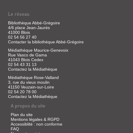
Revue
|
Le réseau
Le
Guen-
Bibliothèque Abbé-Grégoire
Tenot,
4/6 place Jean-Jaurès
Patrick
41000 Blois
|
02 54 56 27 40
COGEDIPRESSE
Contacter la bibliothèque Abbé-Grégoire
Médiathèque Maurice-Genevoix
Rue Vasco de Gama
41043 Blois Cedex
MUSICKEYS
02 54 43 31 13
Contactez la Médiathèque
Revue
|
Médiathèque Rose-Valland
Le
3, rue du vieux moulin
Guen-
41150 Veuzain-sur-Loire
Tenot,
02 54 20 78 00
Contactez la Médiathèque
Patrick
|
A propos du site
Mélodiances,
2008
Plan du site
Mentions légales & RGPD
Accessiblité : non conforme
FAQ