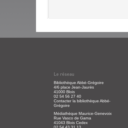
ration
NEW
NOISE
(REVUE)
:
ROCK
Le réseau
CULTURE
Bibliothèque Abbé-Grégoire
MAGAZINE
4/6 place Jean-Jaurès
41000 Blois
Revue
02 54 56 27 40
|
Contacter la bibliothèque Abbé-
Lellouche,
Grégoire
Danny
|
Médiathèque Maurice-Genevoix
Rue Vasco de Gama
Travel
41043 Blois Cedex
Média,
02 54 43 31 13