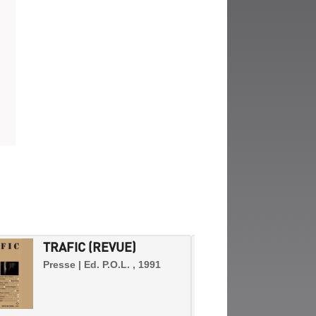
TRAFIC (REVUE)
THE W
Presse | Ed. P.O.L. , 1991
Presse 
Wire Ma