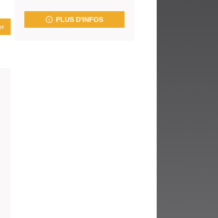
fenêtre)
PLUS D'INFOS
er