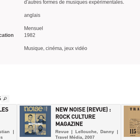
d'autres formes de musiques expérimentales.
anglais
Mensuel
cation
1982
Musique, cinéma, jeux vidéo
S
LES
NEW NOISE (REVUE) :
ROCK CULTURE
MAGAZINE
stian |
Revue | Lellouche, Danny |
os
Travel Média, 2007