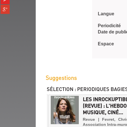
fenêtre)
sur
(Nouvelle
Partager
pinterest
fenêtre)
sur
Langue
(Nouvelle
gplus
fenêtre)
(Nouvelle
Periodicité
fenêtre)
Date de publi
Espace
Suggestions
SÉLECTION
: PERIODIQUES BAGIE
MAGAZINE (REVUE)
LES INROCKUPTIB
TERNATIONAL HIP-
(REVUE) : L'HEBDO
MAGAZ...
MUSIQUE, CINÉ...
 | Cherruault, Yann |
Revue | Fevret, Chri
International hip-hop
Association Intra-mur