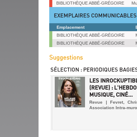
BIBLIOTHÈQUE ABBÉ-GRÉGOIRE
Mu
EXEMPLAIRES COMMUNICABLES
Emplacement
Exemplaires
BIBLIOTHÈQUE ABBÉ-GRÉGOIRE
communicables
BIBLIOTHÈQUE ABBÉ-GRÉGOIRE
sur
place
Suggestions
SÉLECTION
: PERIODIQUES BAGIE
MAGAZINE (REVUE)
LES INROCKUPTIB
TERNATIONAL HIP-
(REVUE) : L'HEBDO
MAGAZ...
MUSIQUE, CINÉ...
 | Cherruault, Yann |
Revue | Fevret, Chri
International hip-hop
Association Intra-mur
ration