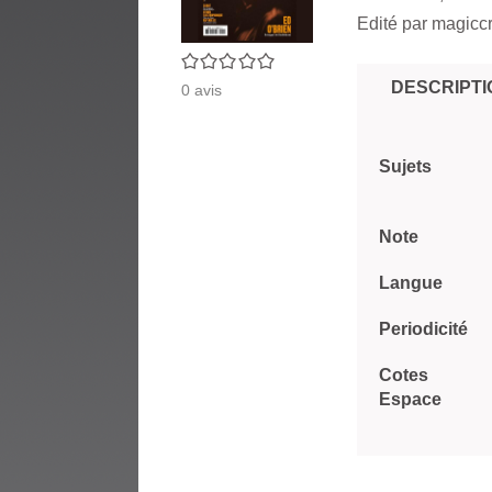
Edité par
magiccr
0/5
DESCRIPTI
0
avis
Sujets
Note
Langue
Periodicité
Cotes
Espace