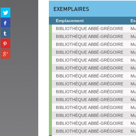
EXEMPLAIRES
Partager
sur
Emplacement
Es
Partager
twitter
sur
Exemplaires
BIBLIOTHÈQUE ABBÉ-GRÉGOIRE
Mu
(Nouvelle
Partager
facebook
fenêtre)
BIBLIOTHÈQUE ABBÉ-GRÉGOIRE
Mu
sur
(Nouvelle
Partager
tumblr
BIBLIOTHÈQUE ABBÉ-GRÉGOIRE
Mu
fenêtre)
sur
(Nouvelle
Partager
BIBLIOTHÈQUE ABBÉ-GRÉGOIRE
Mu
pinterest
fenêtre)
sur
(Nouvelle
BIBLIOTHÈQUE ABBÉ-GRÉGOIRE
Mu
gplus
fenêtre)
BIBLIOTHÈQUE ABBÉ-GRÉGOIRE
Mu
(Nouvelle
BIBLIOTHÈQUE ABBÉ-GRÉGOIRE
Mu
fenêtre)
BIBLIOTHÈQUE ABBÉ-GRÉGOIRE
Mu
BIBLIOTHÈQUE ABBÉ-GRÉGOIRE
Mu
BIBLIOTHÈQUE ABBÉ-GRÉGOIRE
Mu
BIBLIOTHÈQUE ABBÉ-GRÉGOIRE
Mu
BIBLIOTHÈQUE ABBÉ-GRÉGOIRE
Mu
BIBLIOTHÈQUE ABBÉ-GRÉGOIRE
Mu
BIBLIOTHÈQUE ABBÉ-GRÉGOIRE
Mu