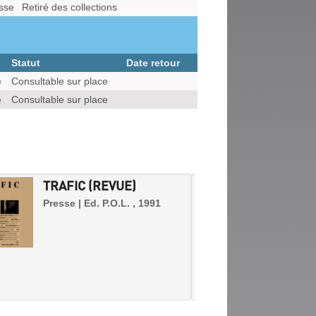
sse
Retiré des collections
Statut
Date retour
e
Consultable sur place
e
Consultable sur place
TRAFIC (REVUE)
THE W
Presse | Ed. P.O.L. , 1991
Presse 
Wire Ma