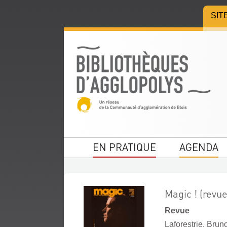
Aller
Aller
Aller
SIT
au
au
à
menu
contenu
la
recherche
EN PRATIQUE
AGENDA
Magic ! (revu
Revue
Laforestrie, Brun