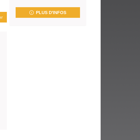
fenêtre)
PLUS D'INFOS
er