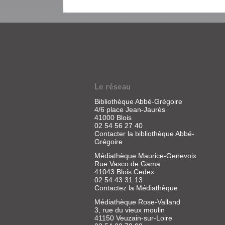
NEW
NOISE
(REVUE)
:
ROCK
Le réseau
CULTURE
Bibliothèque Abbé-Grégoire
MAGAZINE
4/6 place Jean-Jaurès
41000 Blois
Revue
02 54 56 27 40
|
Contacter la bibliothèque Abbé-
Lellouche,
Grégoire
Danny
|
Médiathèque Maurice-Genevoix
Rue Vasco de Gama
Travel
41043 Blois Cedex
Média,
02 54 43 31 13
2007
Contactez la Médiathèque
Médiathèque Rose-Valland
3, rue du vieux moulin
41150 Veuzain-sur-Loire