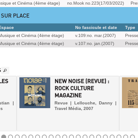
sique et Cinéma (4ème étage)
no.Mook no.223(17/03/2022)
Pre
 SUR PLACE
Espace
No fascicule et date
Type
Musique et Cinéma (4ème étage)
v.109:no. mar.(2007)
Press
Musique et Cinéma (4ème étage)
v.107:no. jan.(2007)
Press
S
LES
NEW NOISE (REVUE) :
ROCK CULTURE
MAGAZINE
stian |
Revue | Lellouche, Danny |
os
Travel Média, 2007