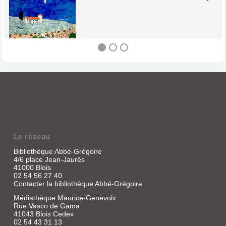
L'ART
DE
BABAR
:
L'OEUVRE
Le réseau
DE
JEAN
Bibliothèque Abbé-Grégoire
4/6 place Jean-Jaurès
ET
41000 Blois
LAURENT
02 54 56 27 40
Contacter la bibliothèque Abbé-Grégoire
DE
BR...
Médiathèque Maurice-Genevoix
Rue Vasco de Gama
Livre
41043 Blois Cedex
|
02 54 43 31 13