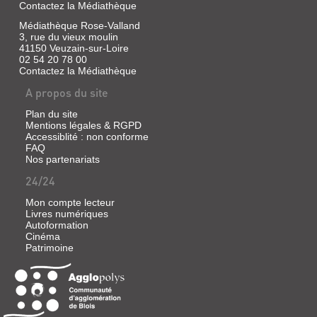
Weber,
Contactez la Médiathèque
Nicholas
Médiathèque Rose-Valland
Fox
3, rue du vieux moulin
|
41150 Veuzain-sur-Loire
Nathan,
02 54 20 78 00
1989
Contactez la Médiathèque
(Nathan
A propos du site
image)
Plan du site
Mentions légales & RGPD
Accessiblité : non conforme
ET
FAQ
Nos partenariats
UNE
VOIX
24/24
POUR
Mon compte lecteur
CHANTER...
Livres numériques
:
Autoformation
Cinéma
MÉMOIRES
Patrimoine
Livre
|
Baez,
Joan
|