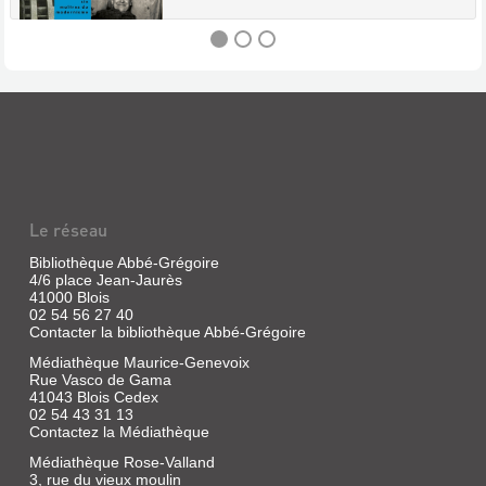
LA
BANDE
DU
BAUHAUS
:
Le réseau
SIX
MAÎTRES
Bibliothèque Abbé-Grégoire
4/6 place Jean-Jaurès
DU
41000 Blois
MODERNISME
02 54 56 27 40
Contacter la bibliothèque Abbé-Grégoire
Livre
|
Médiathèque Maurice-Genevoix
Weber,
Rue Vasco de Gama
41043 Blois Cedex
Nicholas
02 54 43 31 13
Fox
Contactez la Médiathèque
|
Fayard
Médiathèque Rose-Valland
3, rue du vieux moulin