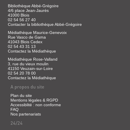
l'échec
journal
de
Bibliothèque Abbé-Grégoire
parisien,
l'insertion
4/6 place Jean-Jaurès
est
des
41000 Blois
envoyé
jeunes
en
02 54 56 27 40
dans
mission
Contacter la bibliothèque Abbé-Grégoire
le
dans
système
Médiathèque Maurice-Genevoix
la
scolaire
région
Rue Vasco de Gama
et
d'Arras,
41043 Blois Cedex
le
avec
02 54 43 31 13
difficile
son
Contactez la Médiathèque
travail
collègue
des
photographe.
Médiathèque Rose-Valland
forces
Une
3, rue du vieux moulin
de
autre
41150 Veuzain-sur-Loire
police
affaire
02 54 20 78 00
de
les
Contactez la Médiathèque
Baltimore...
retient
sur
A propos du site
place
et
Plan du site
la
SUR
Mentions légales & RGPD
rencontre
Accessiblité : non conforme
avec
ÉCOUTE
FAQ
une
=
Nos partenariats
bell...
THE
24/24
WIRE