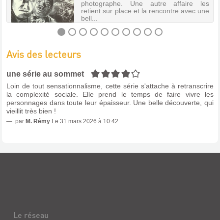
:
photographe. Une autre affaire les
retient sur place et la rencontre avec une
SAISON
bell...
2
Vidéo
|
LES
Avis des lecteurs
Johnson,
CHIENS
Clark
ÉCRASÉS
4/5
|
une série au sommet
Blown
Livre
Loin de tout sensationnalisme, cette série s'attache à retranscrire
Deadline
|
la complexité sociale. Elle prend le temps de faire vivre les
Productions,
personnages dans toute leur épaisseur. Une belle découverte, qui
Roubaudi,
2002
vieillit très bien !
Ludovic
L'univers
|
par
M. Rémy
Le 31 mars 2026 à 10:42
de
le
la
Dilettante,
drogue,
2006
la
politique
Un
et
journaliste,
la
spécialiste
corruption,
des
la
faits
déchéance
divers,
du
travaillant
monde
pour
Le réseau
ouvrier,
un