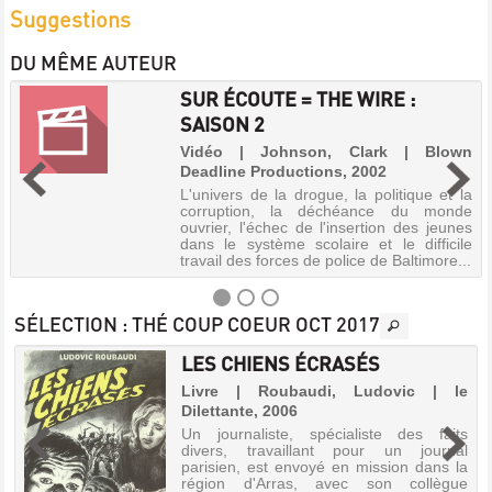
Suggestions
DU MÊME AUTEUR
SUR ÉCOUTE = THE WIRE :
SAISON 2
Vidéo | Johnson, Clark | Blown
Deadline Productions, 2002
L'univers de la drogue, la politique et la
corruption, la déchéance du monde
ouvrier, l'échec de l'insertion des jeunes
dans le système scolaire et le difficile
travail des forces de police de Baltimore...
SÉLECTION
: THÉ COUP COEUR OCT 2017
LES CHIENS ÉCRASÉS
SUR
,
Livre | Roubaudi, Ludovic | le
ÉCOUTE
Dilettante, 2006
=
Un journaliste, spécialiste des faits
THE
divers, travaillant pour un journal
parisien, est envoyé en mission dans la
WIRE
région d'Arras, avec son collègue