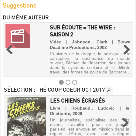
Suggestions
DU MÊME AUTEUR
SUR ÉCOUTE = THE WIRE :
SAISON 2
Vidéo | Johnson, Clark | Blown
Deadline Productions, 2002
L'univers de la drogue, la politique et la
corruption, la déchéance du monde
ouvrier, l'échec de l'insertion des jeunes
dans le système scolaire et le difficile
travail des forces de police de Baltimore...
SÉLECTION
: THÉ COUP COEUR OCT 2017
LES CHIENS ÉCRASÉS
SUR
,
Livre | Roubaudi, Ludovic | le
ÉCOUTE
Dilettante, 2006
=
Un journaliste, spécialiste des faits
THE
divers, travaillant pour un journal
parisien, est envoyé en mission dans la
WIRE
région d'Arras, avec son collègue