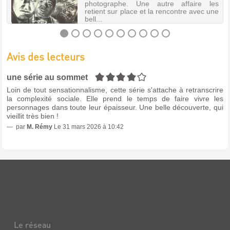
:
photographe. Une autre affaire les
retient sur place et la rencontre avec une
SAISON
bell...
2
Vidéo
|
LES
Avis des lecteurs
Johnson,
CHIENS
Clark
ÉCRASÉS
4/5
|
une série au sommet
Blown
Livre
Loin de tout sensationnalisme, cette série s'attache à retranscrire
Deadline
|
la complexité sociale. Elle prend le temps de faire vivre les
Productions,
personnages dans toute leur épaisseur. Une belle découverte, qui
Roubaudi,
2002
vieillit très bien !
Ludovic
L'univers
|
par
M. Rémy
Le 31 mars 2026 à 10:42
de
le
la
Dilettante,
drogue,
2006
la
politique
Un
et
journaliste,
la
spécialiste
corruption,
des
la
faits
déchéance
divers,
du
travaillant
monde
pour
Le réseau
ouvrier,
un