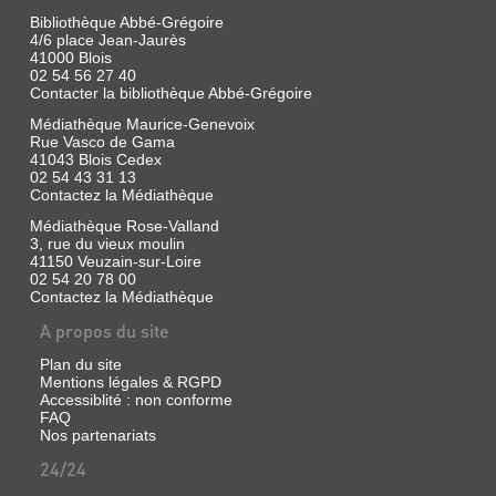
l'échec
journal
de
Bibliothèque Abbé-Grégoire
parisien,
l'insertion
4/6 place Jean-Jaurès
est
des
41000 Blois
envoyé
jeunes
en
02 54 56 27 40
dans
mission
Contacter la bibliothèque Abbé-Grégoire
le
dans
système
Médiathèque Maurice-Genevoix
la
scolaire
région
Rue Vasco de Gama
et
d'Arras,
41043 Blois Cedex
le
avec
02 54 43 31 13
difficile
son
Contactez la Médiathèque
travail
collègue
des
photographe.
Médiathèque Rose-Valland
forces
Une
3, rue du vieux moulin
de
autre
41150 Veuzain-sur-Loire
police
affaire
02 54 20 78 00
de
les
Contactez la Médiathèque
Baltimore...
retient
sur
A propos du site
place
et
Plan du site
la
SUR
Mentions légales & RGPD
rencontre
Accessiblité : non conforme
avec
ÉCOUTE
FAQ
une
=
Nos partenariats
bell...
THE
24/24
WIRE