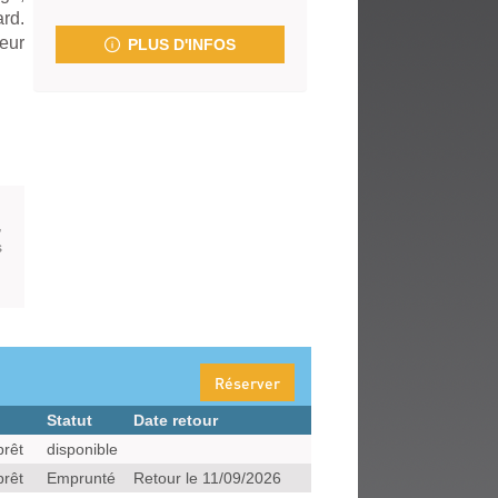
fenêtre)
rd.
eur
PLUS D'INFOS
,
s
Réserver
Statut
Date retour
prêt
disponible
prêt
Emprunté
Retour le 11/09/2026