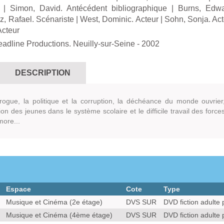
|
Simon, David. Antécédent bibliographique
|
Burns, Edwa
z, Rafael. Scénariste
|
West, Dominic. Acteur
|
Sohn, Sonja. Act
Acteur
adline Productions. Neuilly-sur-Seine
- 2002
DESCRIPTION
rogue, la politique et la corruption, la déchéance du monde ouvrier
tion des jeunes dans le système scolaire et le difficile travail des force
more...
Espace
Cote
Type
Musique et Cinéma (2e étage)
DVS SUR
DVD fiction adulte 
Musique et Cinéma (4ème étage)
DVS SUR
DVD fiction adulte 