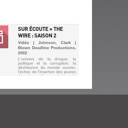
SUR ÉCOUTE = THE
WIRE : SAISON 2
Vidéo | Johnson, Clark |
Blown Deadline Productions,
2002
L'univers de la drogue, la
politique et la corruption, la
déchéance du monde ouvrier,
l'échec de l'insertion des jeunes
dans le système scolaire et le
difficile travail des forces de
police de Baltimore...