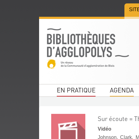
Aller
Aller
Aller
SIT
au
au
à
menu
contenu
la
recherche
EN PRATIQUE
AGENDA
Sur écoute = T
Vidéo
Johnson, Clark. M