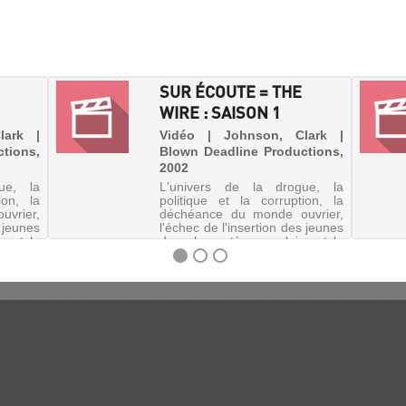
SUR ÉCOUTE = THE
WIRE : SAISON 1
lark |
Vidéo | Johnson, Clark |
tions,
Blown Deadline Productions,
2002
ue, la
L'univers de la drogue, la
ion, la
politique et la corruption, la
vrier,
déchéance du monde ouvrier,
s jeunes
l'échec de l'insertion des jeunes
e et le
dans le système scolaire et le
rces de
difficile travail des forces de
police de Baltimore...