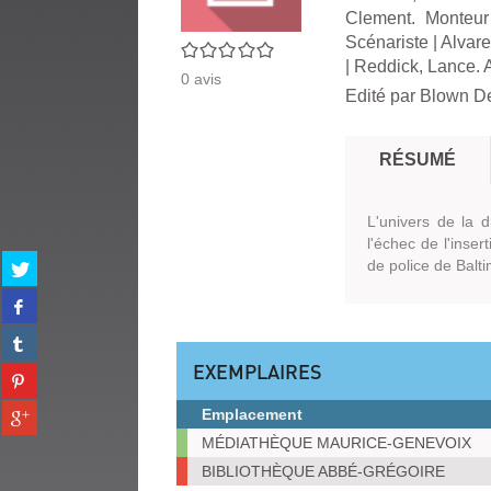
Clement. Monteur
Scénariste
|
Alvare
0/5
|
Reddick, Lance. 
0
avis
Edité par
Blown De
RÉSUMÉ
L'univers de la d
l'échec de l'inser
Partager
de police de Balti
sur
Partager
twitter
sur
(Nouvelle
Partager
facebook
fenêtre)
sur
(Nouvelle
EXEMPLAIRES
Partager
tumblr
fenêtre)
sur
(Nouvelle
Partager
Emplacement
pinterest
fenêtre)
sur
Exemplaires
(Nouvelle
MÉDIATHÈQUE MAURICE-GENEVOIX
gplus
fenêtre)
BIBLIOTHÈQUE ABBÉ-GRÉGOIRE
(Nouvelle