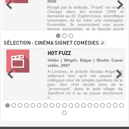
2026
Rongé par la solitude, "Frank" se rend à
Chicago dans les années 1930 et
demande au Dr. Euphronious, scientifique
visionnaire, de lui créer une compagne.
Ensemble, ils ressuscitent une jeune
femme assassinée, et la fiancée prend
v...
SÉLECTION
: CINÉMA SIGNET COMÉDIES
HOT FUZZ
THE
Vidéo | Wright, Edgar | Studio Canal
BRIDE!
vidéo, 2007
|
Vidéo
A Londres, le policier Nicolas Angel est
|
tellement bon qu'il fait passer ses
e
Gyllenhaal,
collègues pour de simples gardiens de la
s
paix. Son chef décide donc de le
Maggie
e
"promouvoir" dans le petit village de
|
Sandford où il ne se passe strictement
Warner
ri...
Bros.
Home
Entertainment
HOT
France,
2026
FUZZ
Rongé