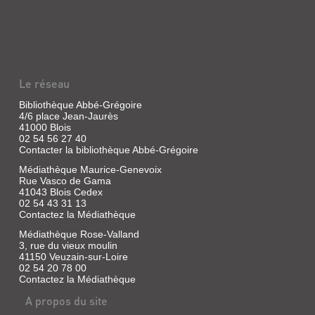
Vidéo
par
|
la
solitude,
Wright,
"Frank"
Edgar
se
|
rend
Studio
à
Canal
Chicago
Le réseau
dans
vidéo,
les
2007
Bibliothèque Abbé-Grégoire
années
4/6 place Jean-Jaurès
A
1930
41000 Blois
Londres,
et
02 54 56 27 40
le
demande
Contacter la bibliothèque Abbé-Grégoire
policier
au
Nicolas
Dr.
Médiathèque Maurice-Genevoix
Angel
Euphronious,
Rue Vasco de Gama
est
scientifique
41043 Blois Cedex
tellement
visionnaire,
bon
02 54 43 31 13
de
qu'il
Contactez la Médiathèque
lui
fait
créer
Médiathèque Rose-Valland
passer
une
ses
3, rue du vieux moulin
compagne.
collègues
41150 Veuzain-sur-Loire
Ensemble,
pour
02 54 20 78 00
ils
de
Contactez la Médiathèque
ressuscitent
simples
une
gardiens
A propos du site
jeune
de
femme