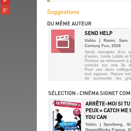
fenêtre)
sur
(Nouvelle
Partager
pinterest
Suggestions
fenêtre)
sur
(Nouvelle
gplus
fenêtre)
DU MÊME AUTEUR
(Nouvelle
fenêtre)
SEND HELP
Vidéo | Raimi, Sam 
Century Fox, 2026
Seuls rescapés d'un a
d'avion, Linda Liddle et 
Preston se retrouvent à 
coincés sur une île d
Pour ces deux collègu
tout oppose, l'heure es
de surmonter les gri
passé et de travaille...
SÉLECTION
: CINÉMA SIGNET COM
RENTI GIGOLO
ARRÊTE-MOI SI TU
PEUX = CATCH ME 
 | Turturro, John | ARP
YOU CAN
tion, 2013
A
mis, l'un libraire, l'autre
BIG
Vidéo | Spielberg, S
iste, ont des problèmes
DreamWorks France, 2
BOLD