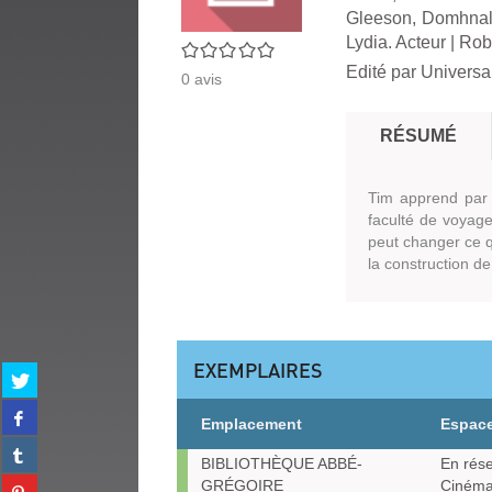
Gleeson, Domhnall
Lydia. Acteur
|
Robb
0/5
Edité par
Universal
0
avis
RÉSUMÉ
Tim apprend par 
faculté de voyage
peut changer ce q
la construction d
EXEMPLAIRES
Partager
sur
Partager
twitter
Emplacement
Espac
sur
(Nouvelle
Partager
facebook
Exemplaires
fenêtre)
BIBLIOTHÈQUE ABBÉ-
En rése
sur
(Nouvelle
Partager
GRÉGOIRE
Ciném
tumblr