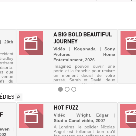
A BIG BOLD BEAUTIFUL
JOURNEY
| 20th
Vidéo | Kogonada | Sony
ccident
Pictures Home
Bradley
Entertainment, 2026
présent
Imaginez pouvoir ouvrir une
éserte.
porte et la franchir pour revivre
es que
un moment décisif de votre
t venue
passé. Sarah et David, deux
efs du
inconnus célibataires, se
rencontrent lors du mariage
d'un ami commun et, par un
ÉDIES
incroyable coup du sort, se
lanc...
HOT FUZZ
IF
Vidéo | Wright, Edgar |
Studio Canal vidéo, 2007
A Londres, le policier Nicolas
teven |
Angel est tellement bon qu'il
002