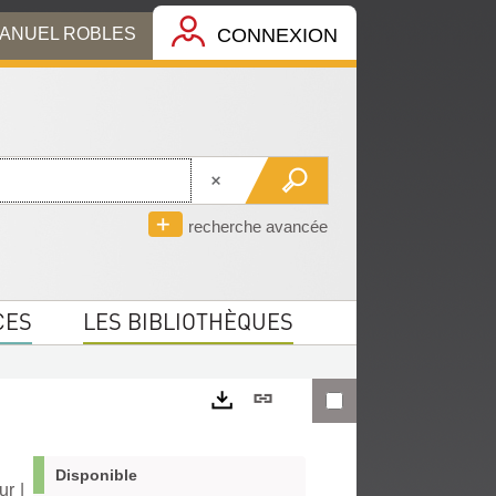
MANUEL ROBLES
CONNEXION
recherche avancée
CES
LES BIBLIOTHÈQUES
Lien
permanent
Exports
(Nouvelle
Disponible
ur
|