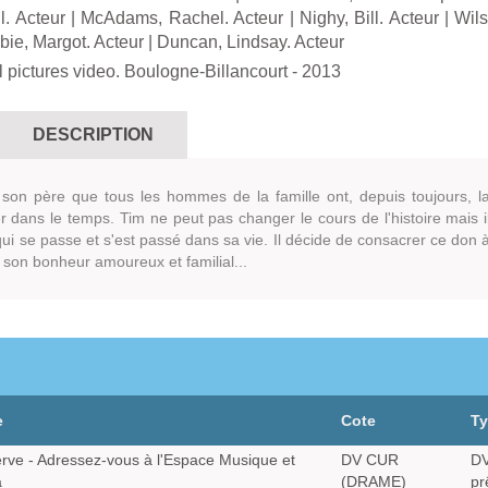
. Acteur
|
McAdams, Rachel. Acteur
|
Nighy, Bill. Acteur
|
Wils
ie, Margot. Acteur
|
Duncan, Lindsay. Acteur
 pictures video. Boulogne-Billancourt
- 2013
DESCRIPTION
son père que tous les hommes de la famille ont, depuis toujours, l
r dans le temps. Tim ne peut pas changer le cours de l'histoire mais i
ui se passe et s'est passé dans sa vie. Il décide de consacrer ce don 
e son bonheur amoureux et familial...
e
Cote
T
rve - Adressez-vous à l'Espace Musique et
DV CUR
DV
a
(DRAME)
pr