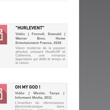
"HURLEVENT"
Vidéo | Fennell, Emerald |
Warner Bros. Home
Entertainment France, 2026
Vision moderne de la passion
absolue unissant Heathcliff et
Catherine, une romance
légendaire qui défie le temps et
la raison.
OH MY GOD !
PRIDE
Vidéo | Wexler, Tanya |
Vidéo |
Informant Media, 2011
Pathé, 
L'invention du vibromasseur
Eté 198
électromécanique dans
Thatche