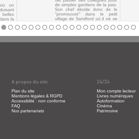
fait passer ses collègues pour
de simples gardiens de la paix.
 où un
Son chef décide donc de le
isant
"promouvoir" dans le petit
belles
village de Sandford où il ne se
dans la
passe strictement ri...
A propos du site
24/24
Plan du site
Mon compte lecteur
Mentions légales & RGPD
Livres numériques
Accessiblité : non conforme
Autoformation
FAQ
Cinéma
Nos partenariats
Patrimoine