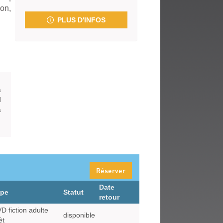
fenêtre)
on,
PLUS D'INFOS
a
l
à
Réserver
Date
ype
Statut
retour
D fiction adulte
disponible
êt