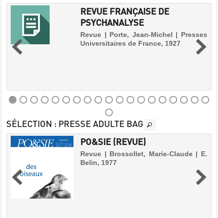
REVUE FRANÇAISE DE
PSYCHANALYSE
Revue | Porte, Jean-Michel | Presses
Universitaires de France, 1927
REVUE
SÉLECTION
: PRESSE ADULTE BAG
FRANÇAISE
DE
PO&SIE (REVUE)
PSYCHANALYSE
Revue | Brossollet, Marie-Claude | E.
Belin, 1977
Revue
n
|
Porte,
Jean-
Michel
|
Presses