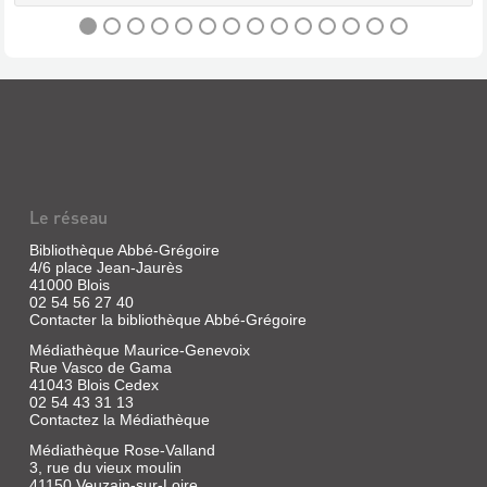
Universitaires
de
France,
PO&SIE
1927
(REVUE)
Revue
|
PO&SIE
Brossollet,
(REVUE)
Marie-
Claude
Revue
Le réseau
|
|
E.
Brossollet,
Bibliothèque Abbé-Grégoire
Belin,
4/6 place Jean-Jaurès
Marie-
1977
41000 Blois
Claude
02 54 56 27 40
|
Contacter la bibliothèque Abbé-Grégoire
E.
Belin,
Médiathèque Maurice-Genevoix
CRITIQUE
1977
Rue Vasco de Gama
(REVUE)
41043 Blois Cedex
02 54 43 31 13
Revue
Contactez la Médiathèque
|
THÉODORE
Médiathèque Rose-Valland
Lindon,
3, rue du vieux moulin
BALMORAL
Jérôme
41150 Veuzain-sur-Loire