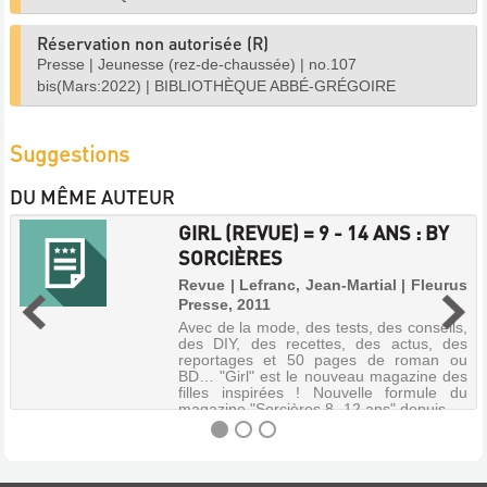
Réservation non autorisée (R)
Presse
|
Jeunesse (rez-de-chaussée)
|
no.107
bis(Mars:2022)
|
BIBLIOTHÈQUE ABBÉ-GRÉGOIRE
Suggestions
DU MÊME AUTEUR
GIRL (REVUE) = 9 - 14 ANS : BY
SORCIÈRES
Revue | Lefranc, Jean-Martial | Fleurus
Presse, 2011
Avec de la mode, des tests, des conseils,
des DIY, des recettes, des actus, des
reportages et 50 pages de roman ou
BD… "Girl" est le nouveau magazine des
filles inspirées ! Nouvelle formule du
magazine "Sorcières 8 -12 ans" depuis...