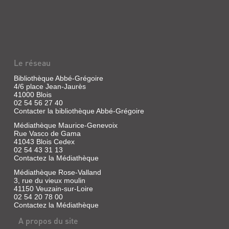
GIRL
(REVUE)
=
9
-
Le réseau
14
ANS
Bibliothèque Abbé-Grégoire
4/6 place Jean-Jaurès
:
41000 Blois
BY
02 54 56 27 40
Contacter la bibliothèque Abbé-Grégoire
SORCIÈRES
Médiathèque Maurice-Genevoix
Revue
Rue Vasco de Gama
|
41043 Blois Cedex
Lefranc,
02 54 43 31 13
Jean-
Contactez la Médiathèque
Martial
|
Médiathèque Rose-Valland
3, rue du vieux moulin
Fleurus
41150 Veuzain-sur-Loire
Presse,
02 54 20 78 00
2011
Contactez la Médiathèque
Avec
de
A propos du site
la