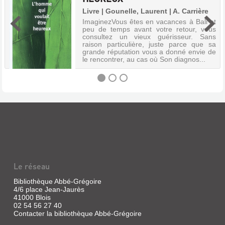
Livre | Gounelle, Laurent | A. Carrière
ImaginezVous êtes en vacances à Bali et
peu de temps avant votre retour, vous
consultez un vieux guérisseur. Sans
raison particulière, juste parce que sa
grande réputation vous a donné envie de
le rencontrer, au cas où Son diagnos...
L'
HOMME
QUI
VOULAIT
ÊTRE
Le réseau
HEUREUX
Bibliothèque Abbé-Grégoire
Livre
4/6 place Jean-Jaurès
|
41000 Blois
Gounelle,
02 54 56 27 40
Laurent
Contacter la bibliothèque Abbé-Grégoire
|