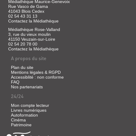
A.
Médiathèque Maurice-Genevoix
Rue Vasco de Gama
Carrière
41043 Blois Cedex
ImaginezVous
02 54 43 31 13
êtes
Contactez la Médiathèque
en
vacances
Médiathèque Rose-Valland
à
3, rue du vieux moulin
Bali
41150 Veuzain-sur-Loire
et
02 54 20 78 00
peu
Contactez la Médiathèque
de
temps
A propos du site
avant
votre
Plan du site
retour,
Mentions légales & RGPD
vous
consultez
Accessiblité : non conforme
un
FAQ
vieux
Nos partenariats
guérisseur.
Sans
24/24
raison
particulière,
Mon compte lecteur
juste
Livres numériques
parce
Autoformation
que
Cinéma
sa
Patrimoine
grande
réputation