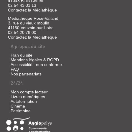
41043 Blois Cedex
BRF,
2015
des
02 54 43 31 13
plantes.
Un
BOIS
Contactez la Médiathèque
guide
RAMÉAL
pour
Médiathèque Rose-Valland
apprendre,
FRAGMENTÉ
3, rue du vieux moulin
pas
41150 Veuzain-sur-Loire
JE
:
à
02 54 20 78 00
pas,
MULTIPLIE
UNE
Contactez la Médiathèque
les
LES
TECHNIQUE
techniques
A propos du site
de
PLANTES
DE
jardinage,
DU
Plan du site
PAIL...
adaptées
Mentions légales & RGPD
selon
JARDIN
Livre
Accessiblité : non conforme
les
:
|
besoins
FAQ
des
Nos partenariats
Beauvais,
SEMIS,
plantes.
Michel
DIVISI...
24/24
|
Rustica
Livre
Mon compte lecteur
éditions,
|
Livres numériques
JE
2011
Lapouge-
Autoformation
MULTIPLIE
Cinéma
Déjean,
Le
Patrimoine
BRF,
Brigitte
LES
par
|
PLANTES
son
Terre
apport
DU
vivante,
en