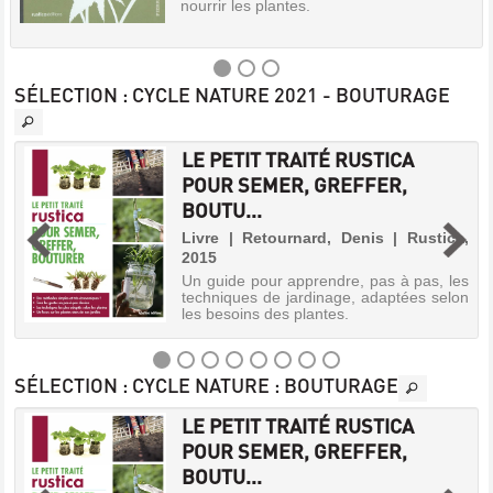
nourrir les plantes.
SÉLECTION
: CYCLE NATURE 2021 - BOUTURAGE
PURINS
LE PETIT TRAITÉ RUSTICA
&
POUR SEMER, GREFFER,
,
MACÉRATIONS
BOUTU...
Livre
s
Livre | Retournard, Denis | Rustica,
|
0
2015
Nardo,
t
e
Pierrette
Un guide pour apprendre, pas à pas, les
r
techniques de jardinage, adaptées selon
|
s
les besoins des plantes.
Rustica
éd.,
2011
(Les
SÉLECTION
: CYCLE NATURE : BOUTURAGE
LE
cahiers
de
S
LE PETIT TRAITÉ RUSTICA
PETIT
l'expert
POUR SEMER, GREFFER,
TRAITÉ
Rustica)
BOUTU...
RUSTICA
Présentation