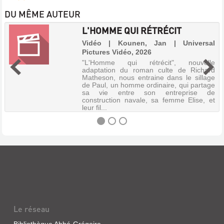
DU MÊME AUTEUR
L'HOMME QUI RÉTRÉCIT
Vidéo | Kounen, Jan | Universal
Pictures Vidéo, 2026
"L'Homme qui rétrécit", nouvelle
adaptation du roman culte de Richard
Matheson, nous entraine dans le sillage
de Paul, un homme ordinaire, qui partage
sa vie entre son entreprise de
construction navale, sa femme Elise, et
leur fil...
L'HOMME
QUI
RÉTRÉCIT
Vidéo
|
Le réseau
Kounen,
Jan