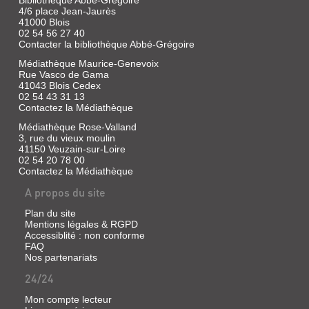
Bibliothèque Abbé-Grégoire
|
4/6 place Jean-Jaurès
Universal
41000 Blois
Pictures
02 54 56 27 40
Vidéo,
Contacter la bibliothèque Abbé-Grégoire
2026
Médiathèque Maurice-Genevoix
"L'Homme
Rue Vasco de Gama
qui
41043 Blois Cedex
rétrécit",
02 54 43 31 13
nouvelle
Contactez la Médiathèque
adaptation
du
Médiathèque Rose-Valland
roman
3, rue du vieux moulin
culte
41150 Veuzain-sur-Loire
de
02 54 20 78 00
Richard
Matheson,
Contactez la Médiathèque
nous
A propos du site
entraine
dans
le
Plan du site
sillage
Mentions légales & RGPD
de
Accessiblité : non conforme
Paul,
FAQ
un
Nos partenariats
homme
ordinaire,
24/24
qui
partage
Mon compte lecteur
sa