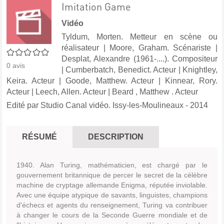
Imitation Game
Vidéo
Tyldum, Morten. Metteur en scène ou
réalisateur
|
Moore, Graham. Scénariste
|
0/5
Desplat, Alexandre (1961-....). Compositeur
0
avis
|
Cumberbatch, Benedict. Acteur
|
Knightley,
Keira. Acteur
|
Goode, Matthew. Acteur
|
Kinnear, Rory.
Acteur
|
Leech, Allen. Acteur
|
Beard , Matthew . Acteur
Edité par
Studio Canal vidéo. Issy-les-Moulineaux
- 2014
RÉSUMÉ
DESCRIPTION
1940. Alan Turing, mathématicien, est chargé par le
gouvernement britannique de percer le secret de la célèbre
machine de cryptage allemande Enigma, réputée inviolable.
Avec une équipe atypique de savants, linguistes, champions
d'échecs et agents du renseignement, Turing va contribuer
à changer le cours de la Seconde Guerre mondiale et de